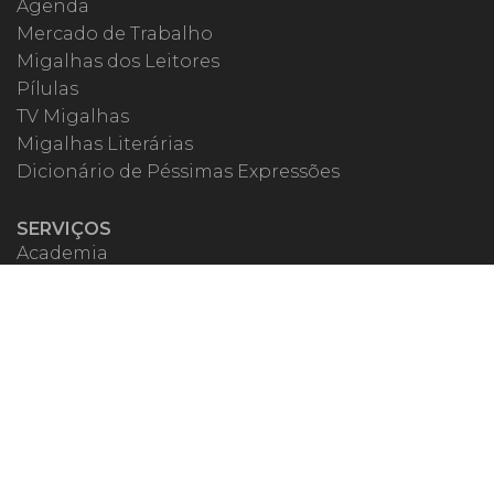
Agenda
Mercado de Trabalho
Migalhas dos Leitores
Pílulas
TV Migalhas
Migalhas Literárias
Dicionário de Péssimas Expressões
SERVIÇOS
Academia
Autores
Migalheiro VIP
Correspondentes
Escritórios Migalhas
Eventos Migalhas
Livraria
Precatórios
Webinar