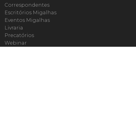
Correspondentes
Escritórios Migalhas
Eventos Migalhas
Livraria
Precatórios
Webinar
ESPECIAIS
#covid19
dr. Pintassilgo
Lula Fala
Vazamentos Lava Jato
MIGALHEIRO
Central do Migalheiro
Fale Conosco
Apoiadores
Fomentadores