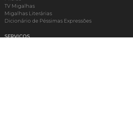
TV Migalhas
Migalhas Literárias
Dicionário de Péssimas Expressões
SERVIÇOS
Academia
Autores
Migalheiro VIP
Correspondentes
Escritórios Migalhas
Eventos Migalhas
Livraria
Precatórios
Webinar
ESPECIAIS
#covid19
dr. Pintassilgo