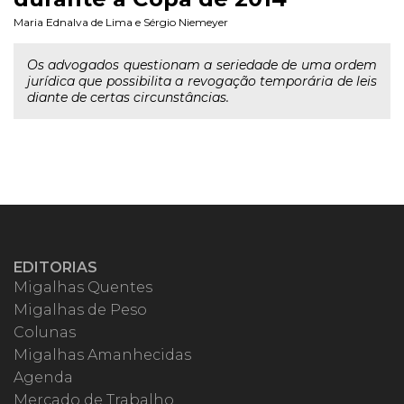
Maria Ednalva de Lima
e
Sérgio Niemeyer
Os advogados questionam a seriedade de uma ordem
jurídica que possibilita a revogação temporária de leis
diante de certas circunstâncias.
EDITORIAS
Migalhas Quentes
Migalhas de Peso
Colunas
Migalhas Amanhecidas
Agenda
Mercado de Trabalho