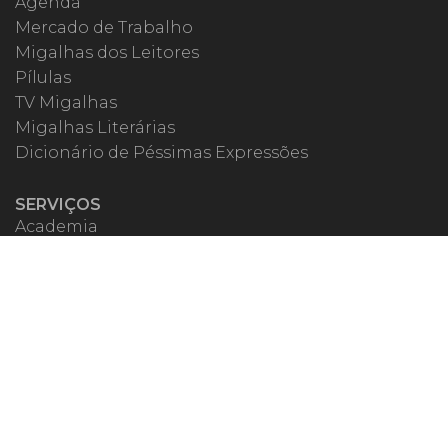
Agenda
Mercado de Trabalho
Migalhas dos Leitores
Pílulas
TV Migalhas
Migalhas Literárias
Dicionário de Péssimas Expressões
SERVIÇOS
Academia
Autores
Migalheiro VIP
Correspondentes
Escritórios Migalhas
Eventos Migalhas
Livraria
Precatórios
Webinar