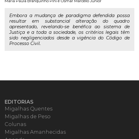
Maria Paula Branquinho Pini
e
Osmar Marcello Junior
Embora a mudança de paradigma defendida possa
resultar em substancial alteração do quadro
apresentado, revelando-se benéfica ao sistema de
Justiça e a toda a sociedade, os critérios legais têm
sido negligenciados desde a vigência do Código de
Processo Civil.
EDITORIAS
Migalhas Quentes
Migalhas de Peso
Colunas
Migalhas Amanhecidas