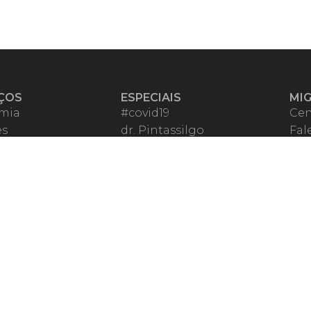
ÇOS
ESPECIAIS
MI
mia
#covid19
Cen
es
dr. Pintassilgo
Fal
eiro VIP
Lula Fala
Apo
spondentes
Vazamentos Lava Jato
Fom
órios Migalhas
Per
os Migalhas
Ter
a
Qu
órios
ar