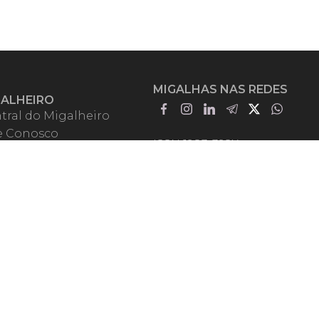
MIGALHAS NAS REDES
GALHEIRO
tral do Migalheiro
e Conosco
ISSN 1983-392X
iadores
entadores
guntas Frequentes
mos de Uso
em Somos