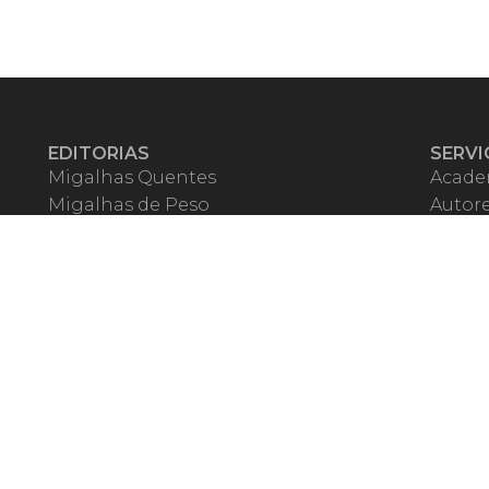
EDITORIAS
SERVI
Migalhas Quentes
Acade
Migalhas de Peso
Autor
Colunas
Migalh
Migalhas Amanhecidas
Corre
Agenda
Escrit
Mercado de Trabalho
Event
Migalhas dos Leitores
Livrari
Pílulas
Precat
TV Migalhas
Webin
Migalhas Literárias
Dicionário de Péssimas Expressões