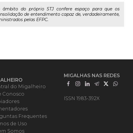
no âmbito do próprio STJ confere espaço para que os
nsolidação de entendimento capaz de, verdadeiramente,
ministrados pelas EFPC.
MIGALHAS NAS REDES
GALHEIRO
tral do Migalheiro
e Conosco
ISSN 1983-392X
iadores
entadores
guntas Frequentes
mos de Uso
em Somos