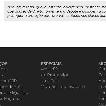
Não há dúvida que a estreita divergência existente 
operadores de direito fomentem o debate e busquem a co
prestigiar a proteção das reservas contidas nos planos ad
ÇOS
ESPECIAIS
MI
mia
#covid19
Cen
es
dr. Pintassilgo
Fal
eiro VIP
Lula Fala
Apo
spondentes
Vazamentos Lava Jato
Fom
órios Migalhas
Per
os Migalhas
Ter
a
Qu