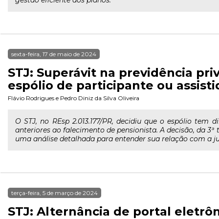
gestão eficiente dos planos.
sexta-feira, 17 de maio de 2024
STJ: Superávit na previdência pri
espólio de participante ou assisti
Flávio Rodrigues
e
Pedro Diniz da Silva Oliveira
O STJ, no REsp 2.013.177/PR, decidiu que o espólio tem d
anteriores ao falecimento de pensionista. A decisão, da 3ª
uma análise detalhada para entender sua relação com a ju
terça-feira, 5 de março de 2024
STJ: Alternância de portal eletrôn