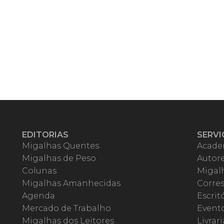
EDITORIAS
SERVI
Migalhas Quentes
Acade
Migalhas de Peso
Autor
Colunas
Migalh
Migalhas Amanhecidas
Corre
Agenda
Escrit
Mercado de Trabalho
Event
Migalhas dos Leitores
Livrari