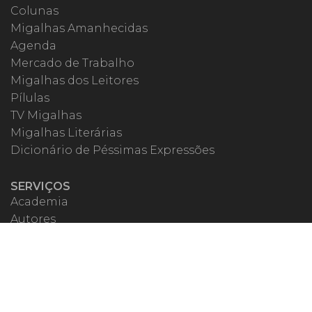
Colunas
Migalhas Amanhecidas
Agenda
Mercado de Trabalho
Migalhas dos Leitores
Pílulas
TV Migalhas
Migalhas Literárias
Dicionário de Péssimas Expressões
SERVIÇOS
Academia
Autores
Migalheiro VIP
Correspondentes
Escritórios Migalhas
Eventos Migalhas
Livraria