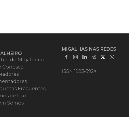
MIGALHAS NAS REDES
GALHEIRO
tral do Migalheiro
e Conosco
ISSN 1983-392X
iadores
entadores
guntas Frequentes
mos de Uso
em Somos