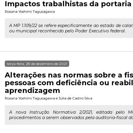
Impactos trabalhistas da portari
Rosana Yoshimi Tagusagawa
A MP 1.109/22 se refere especificamente ao estado de cala
ou municipal reconhecido pelo Poder Executivo federal.
terça-feira, 28 de dezembro de 2021
Alterações nas normas sobre a fis
pessoas com deficiência ou reabil
aprendizagem
Rosana Yoshimi Tagusagawa
e
Júlia de Castro Silva
A nova Instrução Normativa 2/2021, editada pelo Mi
procedimentos a serem observados pela auditoria-fiscal do