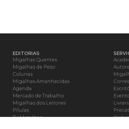
EDITORIAS
SERVI
Migalhas Quentes
Acade
Migalhas de Peso
Autor
Colunas
Migalh
Migalhas Amanhecidas
Corre
Agenda
Escrit
Mercado de Trabalho
Event
Migalhas dos Leitores
Livrari
Pílulas
Precat
TV Migalhas
Webin
Migalhas Literárias