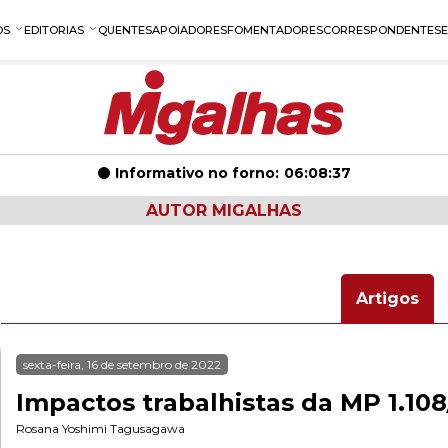
OS
EDITORIAS
QUENTES
APOIADORES
FOMENTADORES
CORRESPONDENTES
Informativo no forno:
06:08:37
AUTOR MIGALHAS
Artigos
sexta-feira, 16 de setembro de 2022
Impactos trabalhistas da MP 1.10
Rosana Yoshimi Tagusagawa