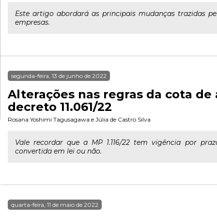
Este artigo abordará as principais mudanças trazidas pe
empresas.
segunda-feira, 13 de junho de 2022
Alterações nas regras da cota de 
decreto 11.061/22
Rosana Yoshimi Tagusagawa
e
Júlia de Castro Silva
Vale recordar que a MP 1.116/22 tem vigência por pra
convertida em lei ou não.
quarta-feira, 11 de maio de 2022