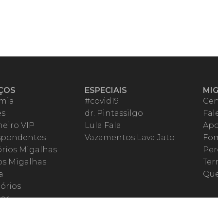
ÇOS
ESPECIAIS
MI
mia
#covid19
Cen
es
dr. Pintassilgo
Fal
eiro VIP
Lula Fala
Apo
spondentes
Vazamentos Lava Jato
Fom
órios Migalhas
Per
os Migalhas
Ter
a
Qu
órios
ar