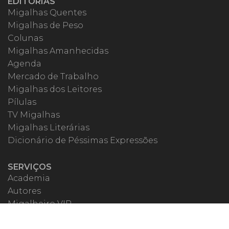
EDITORIAS
Migalhas Quentes
Migalhas de Peso
Colunas
Migalhas Amanhecidas
Agenda
Mercado de Trabalho
Migalhas dos Leitores
Pílulas
TV Migalhas
Migalhas Literárias
Dicionário de Péssimas Expressões
SERVIÇOS
Academia
Autores
Migalheiro VIP
Correspondentes