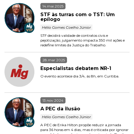
14.mai.2025
STF às turras com o TST: Um 
epílogo
 Hélio Gomes Coelho Júnior 
STF decidirá validade de contratos civis e 
pejotização; julgamento impacta 350 mil ações e 
redefine limites da Justiça do Trabalho.
28.mar.2025
Especialistas debatem NR-1
O evento acontece dia 3/4, às 8h, em Curitiba.
13.nov.2024
A PEC da ilusão
 Hélio Gomes Coelho Júnior 
A PEC de Erika Hilton propõe reduzir a jornada 
para 36 horas em 4 dias, mas é criticada por ignorar 