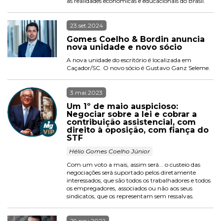
as realidades econômicas e educacionais do Brasil.
23.set.2024
Gomes Coelho & Bordin anuncia 
nova unidade e novo sócio
A nova unidade do escritório é localizada em 
Caçador/SC. O novo sócio é Gustavo Ganz Seleme.
3.mai.2023
Um 1º de maio auspicioso: 
Negociar sobre a lei e cobrar a 
contribuição assistencial, com 
direito à oposição, com fiança do 
STF
 Hélio Gomes Coelho Júnior 
Com um voto a mais, assim será... o custeio das 
negociações será suportado pelos diretamente 
interessados, que são todos os trabalhadores e todos 
os empregadores, associados ou não aos seus 
sindicatos, que os representam sem ressalvas.
29.nov.2022