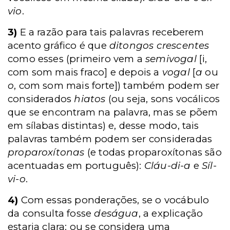
vio
.
3)
E a razão para tais palavras receberem
acento gráfico é que
ditongos crescentes
como esses (primeiro vem a
semivogal
[i,
com som mais fraco] e depois a
vogal
[
a
ou
o
, com som mais forte]) também podem ser
considerados
hiatos
(ou seja, sons vocálicos
que se encontram na palavra, mas se põem
em sílabas distintas) e, desse modo, tais
palavras também podem ser consideradas
proparoxítonas
(e todas proparoxítonas são
acentuadas em português):
Cláu-di-a
e
Síl-
vi-o
.
4)
Com essas ponderações, se o vocábulo
da consulta fosse
deságua
, a explicação
estaria clara: ou se considera uma