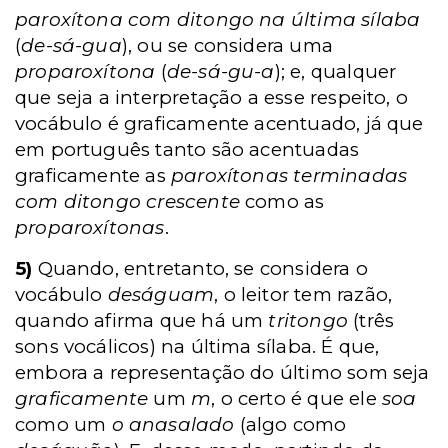
paroxítona com ditongo na última sílaba
(
de-sá-gua
), ou se considera uma
proparoxítona
(
de-sá-gu-a
); e, qualquer
que seja a interpretação a esse respeito, o
vocábulo é graficamente acentuado, já que
em português tanto são acentuadas
graficamente as
paroxítonas terminadas
com ditongo crescente
como as
proparoxítonas
.
5)
Quando, entretanto, se considera o
vocábulo
deságuam
, o leitor tem razão,
quando afirma que há um
tritongo
(três
sons vocálicos) na última sílaba. É que,
embora a representação do último som seja
graficamente
um
m
, o certo é que ele
soa
como um
o anasalado
(algo como