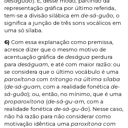
deságuão
). E, desse modo, partindo da
representação gráfica por último referida,
tem-se a divisão silábica em
de-sá-guão
, o
significa a junção de três sons vocálicos em
uma só sílaba.
6)
Com essa explanação como premissa,
acresce dizer que o mesmo motivo de
acentuação gráfica de
deságua
perdura
para
deságuam
, e até com maior razão: ou
se considera que o último vocábulo é uma
paroxítona
com
tritongo na última sílaba
(
de-sá-guam,
com a realidade fonética
de-
sá-guão
); ou, então, no mínimo, que é uma
proparoxítona
(
de-sá-gu-am,
com a
realidade fonética
de-sá-gu-ão
). Nesse caso,
não há razão para não considerar como
motivação idêntica uma
paroxítona com