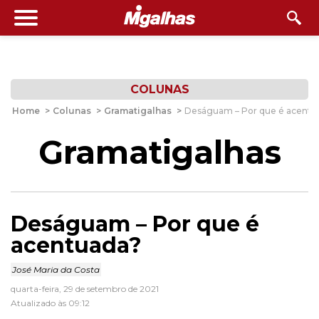
COLUNAS
Home
>
Colunas
>
Gramatigalhas
>
Deságuam – Por que é acentu
Gramatigalhas
Deságuam – Por que é
acentuada?
José Maria da Costa
quarta-feira, 29 de setembro de 2021
Atualizado às 09:12