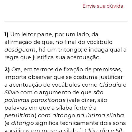
Envie sua dúvida
1)
Um leitor parte, por um lado, da
afirmação de que, no final do vocábulo
deságuam
, há um tritongo; e indaga qual a
regra que justifica sua acentuação.
2)
Ora, em termos de fixação de premissas,
importa observar que se costuma justificar
a acentuação de vocábulos como
Cláudia
e
Sílvio
com o argumento de que
são
palavras paroxítonas
(vale dizer, são
palavras em que a sílaba forte é a
penúltima
)
com ditongo na última sílaba
(e
ditongo
significa tecnicamente dois sons
vocálicos em mesma sílaba):
Cláu-dia
e
Síl-