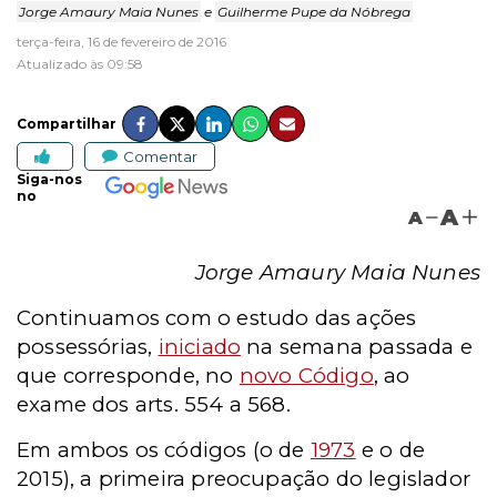
Jorge Amaury Maia Nunes
e
Guilherme Pupe da Nóbrega
terça-feira, 16 de fevereiro de 2016
Atualizado às 09:58
Compartilhar
Comentar
Siga-nos
no
A
A
Jorge Amaury Maia Nunes
Continuamos com o estudo das ações
possessórias,
iniciado
na semana passada e
que corresponde, no
novo Código
, ao
exame dos arts. 554 a 568.
Em ambos os códigos (o de
1973
e o de
2015), a primeira preocupação do legislador