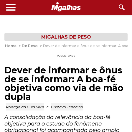
MIGALHAS DE PESO
Home
>
De Peso
>
Dever de informar e ônus de se informar: A boa-f
PUBLICIDADE
Dever de informar e ônus
de se informar: A boa-fé
objetiva como via de mão
dupla
Rodrigo da Guia Silva
e
Gustavo Tepedino
A consolidação da relevância da boa-fé
objetiva para o estudo do fenômeno
obrigacional foi acompanhada pelo amplo