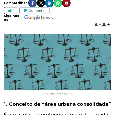
Compartilhar
Comentar
Siga-nos
no
A
A
(Imagem: Arte Migalhas)
1. Conceito de “área urbana consolidada”
É a parcela do território municipal, definida