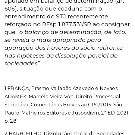
apurado em balanço de determinação (art.
606), situação que coaduna com o
entendimento do STJ recentemente
reforçado no REsp 1.877.331/SP ao consignar
que
“o balanço de determinação, de fato,
se revela o mais apropriado para
apuração dos haveres do sócio retirante
nas hipóteses de dissolução parcial de
sociedades”
.
______
1 FRANÇA, Erasmo Valladão Azevedo e Novaes;
ADAMEK, Marcelo Vieira Von. Direito Processual
Societário: Comentários Breves ao CPC/2015. São
Paulo: Malheiros Editores e Juspodivm, 2ª ED. 2021,
p. 28.
2 BARBI FILHO, Dissolução Parcial de Sociedades