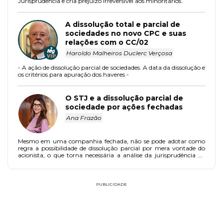
Jurisprudência e cria prejuízo irreversível aos minoritários.
A dissolução total e parcial de
sociedades no novo CPC e suas
relações com o CC/02
Haroldo Malheiros Duclerc Verçosa
- A ação de dissolução parcial de sociedades. A data da dissolução e
os critérios para apuração dos haveres -
O STJ e a dissolução parcial de
sociedade por ações fechadas
Ana Frazão
Mesmo em uma companhia fechada, não se pode adotar como
regra a possibilidade de dissolução parcial por mera vontade do
acionista, o que torna necessária a análise da jurisprudência do
STJ sobre o tema, inclusive para o fim de apontar aspectos que
precisam ser reavaliados em futuras oportunidades.
PUBLICIDADE