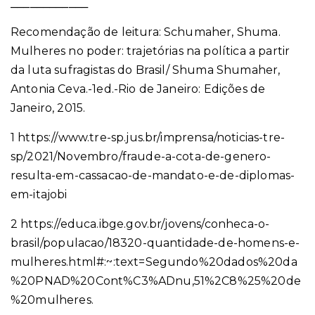
____________
Recomendação de leitura: Schumaher, Shuma.
Mulheres no poder: trajetórias na política a partir
da luta sufragistas do Brasil/ Shuma Shumaher,
Antonia Ceva.-1ed.-Rio de Janeiro: Edições de
Janeiro, 2015.
1 https://www.tre-sp.jus.br/imprensa/noticias-tre-
sp/2021/Novembro/fraude-a-cota-de-genero-
resulta-em-cassacao-de-mandato-e-de-diplomas-
em-itajobi
2 https://educa.ibge.gov.br/jovens/conheca-o-
brasil/populacao/18320-quantidade-de-homens-e-
mulheres.html#:~:text=Segundo%20dados%20da
%20PNAD%20Cont%C3%ADnu,51%2C8%25%20de
%20mulheres.