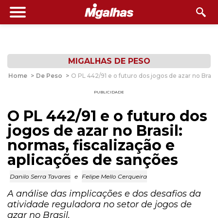
MIGALHAS DE PESO
Home
>
De Peso
>
O PL 442/91 e o futuro dos jogos de azar no Brasil
PUBLICIDADE
O PL 442/91 e o futuro dos
jogos de azar no Brasil:
normas, fiscalização e
aplicações de sanções
Danilo Serra Tavares
e
Felipe Mello Cerqueira
A análise das implicações e dos desafios da
atividade reguladora no setor de jogos de
azar no Brasil.