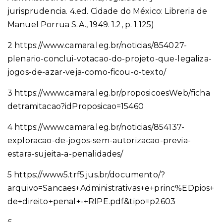
jurisprudencia. 4.ed. Cidade do México: Libreria de
Manuel Porrua S.A., 1949. 1.2, p. 1.125)
2
https://www.camara.leg.br/noticias/854027-
plenario-conclui-votacao-do-projeto-que-legaliza-
jogos-de-azar-veja-como-ficou-o-texto/
3
https://www.camara.leg.br/proposicoesWeb/ficha
detramitacao?idProposicao=15460
4
https://www.camara.leg.br/noticias/854137-
exploracao-de-jogos-sem-autorizacao-previa-
estara-sujeita-a-penalidades/
5
https://www5.trf5.jus.br/documento/?
arquivo=Sancaes+Administrativas+e+princ%EDpios+
de+direito+penal+-+RIPE.pdf&tipo=p2603