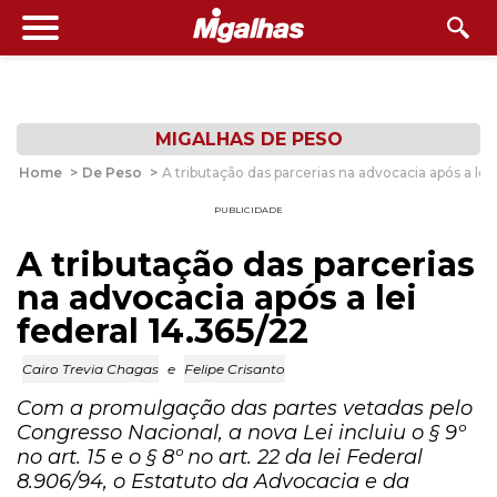
MIGALHAS DE PESO
Home
>
De Peso
>
A tributação das parcerias na advocacia após a lei 
PUBLICIDADE
A tributação das parcerias
na advocacia após a lei
federal 14.365/22
Cairo Trevia Chagas
e
Felipe Crisanto
Com a promulgação das partes vetadas pelo
Congresso Nacional, a nova Lei incluiu o § 9º
no art. 15 e o § 8º no art. 22 da lei Federal
8.906/94, o Estatuto da Advocacia e da