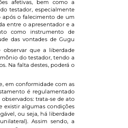
ções afetivas, bem como a
do testador, especialmente
io após o falecimento de um
ida entre o apresentador e a
ento como instrumento de
tude das vontades de Gugu
e observar que a liberdade
imônio do testador, tendo a
s. Na falta destes, poderá o
ue, em conformidade com as
testamento é regulamentado
 observados: trata-se de ato
e existir algumas condições
ável, ou seja, há liberdade
nilateral). Assim sendo, a