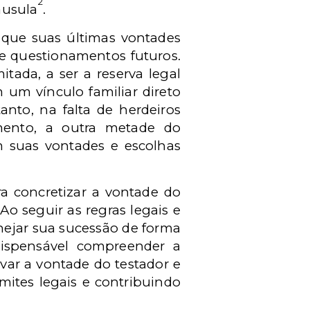
2
áusula
.
e que suas últimas vontades
 e questionamentos futuros.
tada, a ser a reserva legal
 um vínculo familiar direto
nto, na falta de herdeiros
amento, a outra metade do
m suas vontades e escolhas
a concretizar a vontade do
o seguir as regras legais e
nejar sua sucessão de forma
ndispensável compreender a
var a vontade do testador e
imites legais e contribuindo