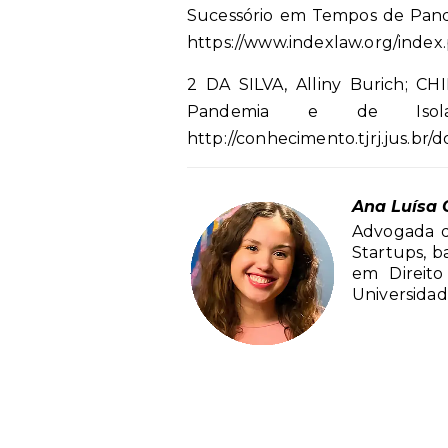
Sucessório em Tempos de Pandemi
https://www.indexlaw.org/index.p
2 DA SILVA, Alliny Burich; 
Pandemia e de Isolam
http://conhecimento.tjrj.jus.
Ana Luísa O
Advogada d
Startups, b
em Direito 
Universida