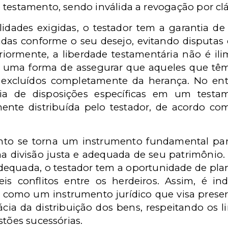
 testamento, sendo inválida a revogação por cl
idades exigidas, o testador tem a garantia d
adas conforme o seu desejo, evitando disputas
ormente, a liberdade testamentária não é ilimi
il uma forma de assegurar que aqueles que têm
excluídos completamente da herança. No enta
cia de disposições específicas em um test
mente distribuída pelo testador, de acordo co
nto se torna um instrumento fundamental par
a divisão justa e adequada de seu patrimônio. A
 adequada, o testador tem a oportunidade de pla
veis conflitos entre os herdeiros. Assim, é i
como um instrumento jurídico que visa preser
ácia da distribuição dos bens, respeitando os l
stões sucessórias.