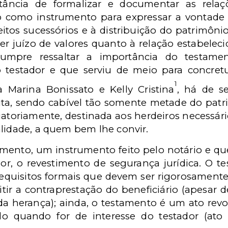
tância de formalizar e documentar as rela
 como instrumento para expressar a vontade 
reitos sucessórios e à distribuição do patrimôn
er juízo de valores quanto à relação estabelec
cumpre ressaltar a importância do testam
 testador e que serviu de meio para concre
1
 Marina Bonissato e Kelly Cristina
, há de s
ta, sendo cabível tão somente metade do patr
atoriamente, destinada aos herdeiros necessário
alidade, a quem bem lhe convir.
amento, um instrumento feito pelo notário e q
dor, o revestimento de segurança jurídica. O 
requisitos formais que devem ser rigorosamente
ir a contraprestação do beneficiário (apesar d
a herança); ainda, o testamento é um ato revog
lo quando for de interesse do testador (ato u