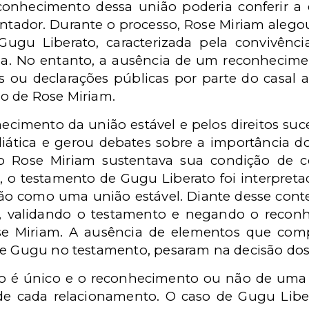
onhecimento dessa união poderia conferir a e
entador. Durante o processo, Rose Miriam aleg
ugu Liberato, caracterizada pela convivênci
ília. No entanto, a ausência de um reconhecim
 ou declarações públicas por parte do casa
o de Rose Miriam.
hecimento da união estável e pelos direitos su
iática e gerou debates sobre a importância d
nto Rose Miriam sustentava sua condição de 
, o testamento de Gugu Liberato foi interpret
ção como uma união estável. Diante desse conte
, validando o testamento e negando o recon
se Miriam. A ausência de elementos que comp
de Gugu no testamento, pesaram na decisão dos 
aso é único e o reconhecimento ou não de uma
s de cada relacionamento. O caso de Gugu Libe