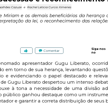
alhães Cazuze
e
Rachel Leticia Curcio Ximenes
se Miriam e os demais beneficiários da herança
terpretação da lei, o reconhecimento das relaçõ
Siga-nos
Comentar
no
enomado apresentador Gugu Liberato, ocorr
ndo em torno de sua herança, levantando quest
io e evidenciando o papel destacado e relev
 de Gugu Liberato despertou um intenso debat
rouxe à tona a necessidade de uma divisão ad
to público ganhou destaque como um instrument
tador e garantir a correta distribuição de seus 