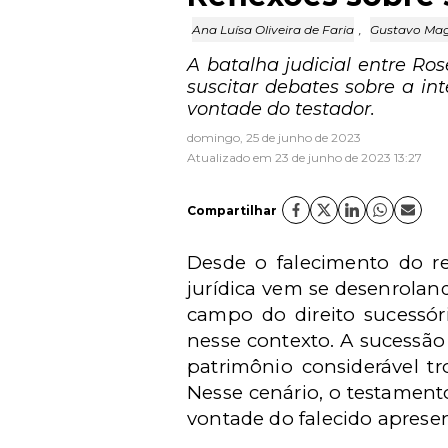
Ana Luísa Oliveira de Faria
,
Gustavo Mag
A batalha judicial entre Ro
suscitar debates sobre a in
vontade do testador.
domingo, 25 de junho de 2023
Atualizado em 23 de junho de 2023 13:27
Compartilhar
Desde o falecimento do r
jurídica vem se desenrola
campo do direito sucessór
nesse contexto. A sucessão
patrimônio considerável t
Nesse cenário, o testamen
vontade do falecido apresen