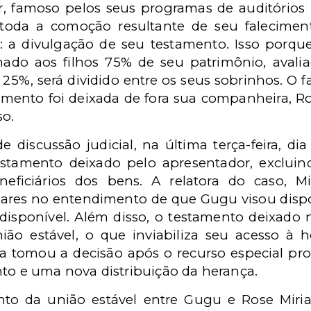
r, famoso pelos seus programas de auditórios 
 toda a comoção resultante de seu falecime
 a divulgação de seu testamento. Isso porqu
nado aos filhos 75% de seu patrimônio, avalia
 25%, será dividido entre os seus sobrinhos. O
mento foi deixada de fora sua companheira, R
so.
discussão judicial, na última terça-feira, di
stamento deixado pelo apresentador, exclui
eficiários dos bens. A relatora do caso, Mi
res no entendimento de que Gugu visou dispo
disponível. Além disso, o testamento deixado
o estável, o que inviabiliza seu acesso à h
ça tomou a decisão após o recurso especial p
nto e uma nova distribuição da herança.
nto da união estável entre Gugu e Rose Mir