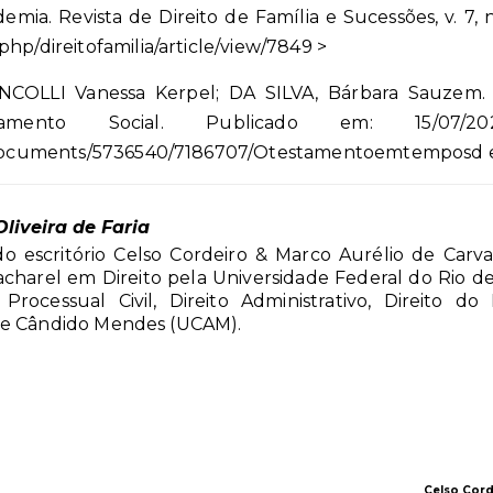
a. Revista de Direito de Família e Sucessões, v. 7, n.
hp/direitofamilia/article/view/7849 >
CHINCOLLI Vanessa Kerpel; DA SILVA, Bárbara Sauze
ento Social. Publicado em: 15/07/2
br/documents/5736540/7186707/Otestamentoemtemposd 
liveira de Faria
o escritório Celso Cordeiro & Marco Aurélio de Carva
acharel em Direito pela Universidade Federal do Rio d
Processual Civil, Direito Administrativo, Direito d
de Cândido Mendes (UCAM).
Celso Cord