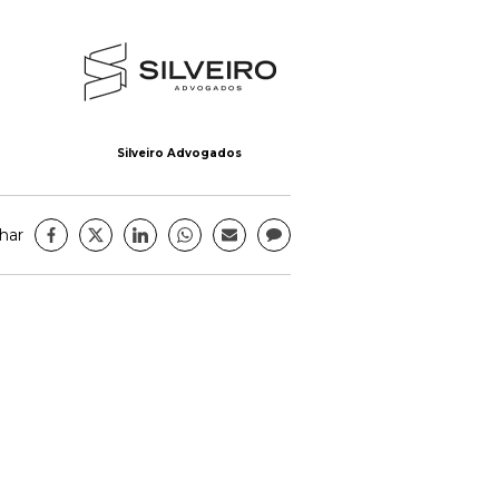
Silveiro Advogados
har