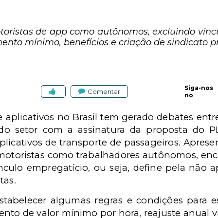
oristas de app como autônomos, excluindo víncu
nto mínimo, benefícios e criação de sindicato pr
Siga-nos
Comentar
no
e aplicativos no Brasil tem gerado debates entr
 do setor com a assinatura da proposta do 
plicativos de transporte de passageiros. Apres
motoristas como trabalhadores autônomos, ence
nculo empregatício, ou seja, define pela não a
tas.
estabelecer algumas regras e condições para e
nto de valor mínimo por hora, reajuste anual v