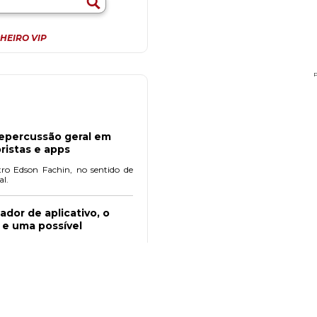
HEIRO VIP
repercussão geral em
ristas e apps
o Edson Fachin, no sentido de
al.
ador de aplicativo, o
o e uma possível
motoristas ou entregadores que
ransporte e entrega é um debate
stados Unidos e Europa.