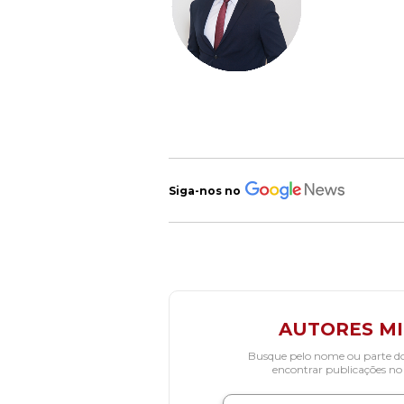
Siga-nos no
AUTORES M
Busque pelo nome ou parte d
encontrar publicações no