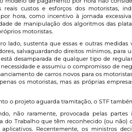
 o modelo de pagamento por hora não considera
reais custos e esforços dos motoristas, in
or hora, como incentivo à jornada excessiva
lidade de manipulação dos algoritmos das plata
próprios motoristas.
ro lado, sustenta que essas e outras medidas
dores, salvaguardando direitos mínimos, para
e está desamparada de qualquer tipo de regula
 a necessidade e assumiu o compromisso de neg
 financiamento de carros novos para os motoristas
apenas os motoristas, mas as próprias empresa
nto o projeto aguarda tramitação, o STF també
o, não raramente, provocada pelas partes in
ça do Trabalho que têm reconhecido (ou não) 
aplicativos. Recentemente, os ministros dec