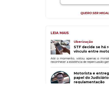
QUERO SER MIGAL
LEIA MAIS
Uberização
STF decide se há 
vínculo entre moto
Até o momento, votou apenas o ministr
reconhecer a existência de repercussão ger
Motorista e entreg
papel do Judiciári
regulamentação
Nicolas Basilio
A natureza jurídica da relação entre 
trabalham por meio de aplicativos de t
travado em muitos países, inclusive nos E