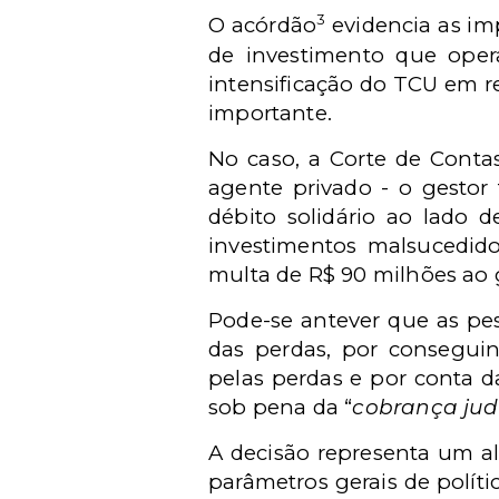
3
O acórdão
evidencia as imp
de investimento que ope
intensificação do TCU em r
importante.
No caso, a Corte de Conta
agente privado - o gesto
débito solidário ao lado d
investimentos malsucedido
multa de R$ 90 milhões ao 
Pode-se antever que as pes
das perdas, por conseguin
pelas perdas e por conta d
sob pena da “
cobrança judi
A decisão representa um a
parâmetros gerais de polít