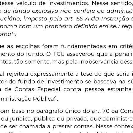
desse veículo de investimentos. Nesse sentido
 de fundo exclusivo não confere ao administ
iduciário, imposto pelo art. 65-A da Instruçã
noma com um propósito definido em seu regu
orno'"
.
e as escolhas foram fundamentadas em critéri
ento do fundo. O TCU asseverou que a penal
ntos, tão somente, mas pela inobservância dess
al rejeitou expressamente a tese de que seria
or do fundo de investimento se baseava na sú
 de Contas Especial contra pessoa estranha
4
ministração Pública
.
om base no parágrafo único do art. 70 da Const
 ou jurídica, pública ou privada, que administr
de ser chamada a prestar contas. Nesse contex