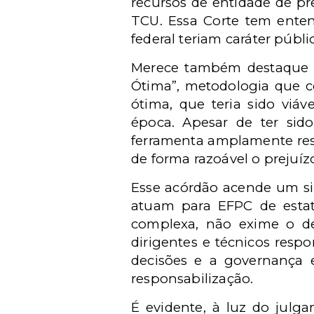
recursos de entidade de pre
TCU. Essa Corte tem enten
federal teriam caráter públi
Merece também destaque a 
Ótima”, metodologia que c
ótima, que teria sido viáv
época. Apesar de ter sido
ferramenta amplamente resp
de forma razoável o prejuízo
Esse acórdão acende um sin
atuam para EFPC de estata
complexa, não exime o dev
dirigentes e técnicos resp
decisões e a governança e
responsabilização.
É evidente, à luz do julg