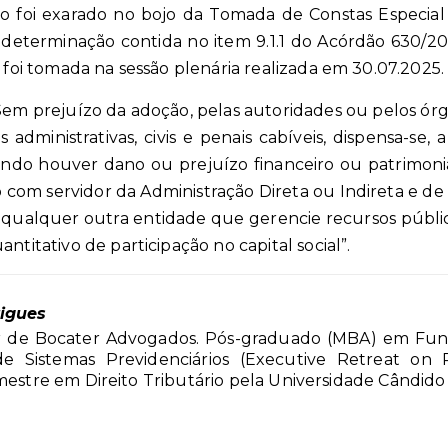
o foi exarado no bojo da Tomada de Constas Especial 
determinação contida no item 9.1.1 do Acórdão 630/201
o foi tomada na sessão plenária realizada em 30.07.2025.
Sem prejuízo da adoção, pelas autoridades ou pelos órg
s administrativas, civis e penais cabíveis, dispensa-se,
ndo houver dano ou prejuízo financeiro ou patrimoni
o com servidor da Administração Direta ou Indireta e d
de qualquer outra entidade que gerencie recursos púb
ntitativo de participação no capital social”.
rigues
or de Bocater Advogados. Pós-graduado (MBA) em Fu
e Sistemas Previdenciários (Executive Retreat on
 mestre em Direito Tributário pela Universidade Cândido