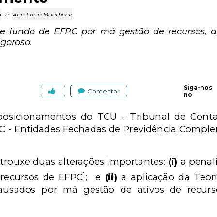
o
e
Ana Luiza Moerbeck
de fundo de EFPC por má gestão de recursos, a
igoroso.
Siga-nos
Comentar
no
sicionamentos do TCU - Tribunal de Conta
PC - Entidades Fechadas de Previdência Compl
trouxe duas alterações importantes:
(i)
a penali
1
 recursos de EFPC
;
e
(ii)
a aplicação da Teori
ausados por má gestão de ativos de recurs