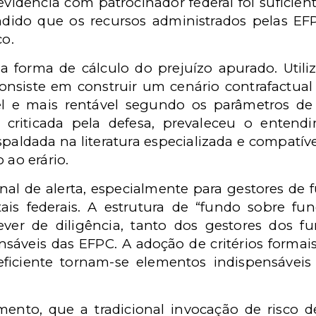
vidência com patrocinador federal foi suficiente
dido que os recursos administrados pelas EFP
co.
forma de cálculo do prejuízo apurado. Utilizo
onsiste em construir um cenário contrafactua
el e mais rentável segundo os parâmetros de 
 criticada pela defesa, prevaleceu o enten
aldada na literatura especializada e compatíve
 ao erário.
al de alerta, especialmente para gestores de
is federais. A estrutura de “fundo sobre fu
er de diligência, tanto dos gestores dos f
onsáveis das EFPC. A adoção de critérios forma
ficiente tornam-se elementos indispensáveis
amento, que a tradicional invocação de risco