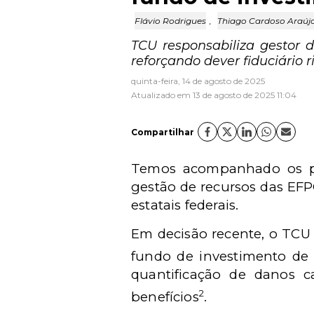
Flávio Rodrigues
,
Thiago Cardoso Araúj
TCU responsabiliza gestor 
reforçando dever fiduciário r
quinta-feira, 14 de agosto de 2025
Atualizado em 13 de agosto de 2025 11:04
Compartilhar
Temos acompanhado os po
gestão de recursos das EF
estatais federais.
Em decisão recente, o TCU 
fundo de investimento de
quantificação de danos c
2
benefícios
.