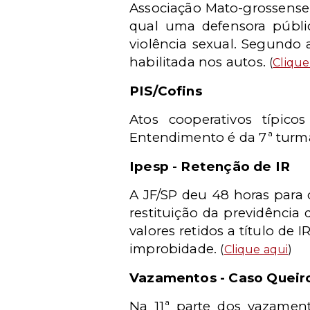
Associação Mato-grossense 
qual uma defensora públi
violência sexual. Segundo
habilitada nos autos.
(
Clique
PIS/Cofins
Atos cooperativos típico
Entendimento é da 7ª turma
Ipesp - Retenção de IR
A JF/SP deu 48 horas para 
restituição da previdênci
valores retidos a título de
improbidade.
(
Clique aqui
)
Vazamentos - Caso Queir
Na 11ª parte dos vazament