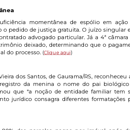
tânea
uficiência momentânea de espólio em ação 
o o pedido de justiça gratuita. O juízo singula
ontratado advogado particular. Já a 4ª câmara d
trimônio deixado, determinando que o pagame
nal do processo.
(
Clique aqui
)
 Vieira dos Santos, de Gaurama/RS, reconheceu
registro da menina o nome do pai biológico
rmou que "a noção de entidade familiar tem
o jurídico consagra diferentes formatações p