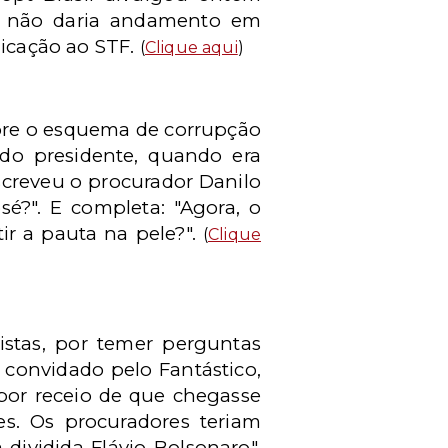
o não daria andamento em
dicação ao STF.
(
Clique aqui
)
obre o esquema de corrupção
 do presidente, quando era
screveu o procurador Danilo
sé?". E completa: "Agora, o
ir a pauta na pele?".
(
Clique
istas, por temer perguntas
 convidado pelo Fantástico,
 por receio de que chegasse
es. Os procuradores teriam
dividida Flávio Bolsonaro".