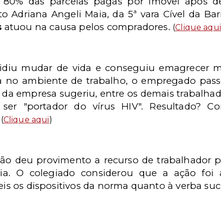
r 80% das parcelas pagas por imóvel após de
to Adriana Angeli Maia, da 5ª vara Cível da Barr
s
atuou na causa pelos compradores.
(
Clique aqui
idiu mudar de vida e conseguiu emagrecer m
a no ambiente de trabalho, o empregado passo
da empresa sugeriu, entre os demais trabalha
e ser "portador do vírus HIV". Resultado? 
.
(
Clique aqui
)
ião deu provimento a recurso de trabalhador 
a. O colegiado considerou que a ação foi 
veis os dispositivos da norma quanto à verba s