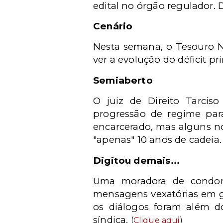
edital no órgão regulador. D
Cenário
Nesta semana, o Tesouro Na
ver a evolução do déficit p
Semiaberto
O juiz de Direito Tarcis
progressão de regime par
encarcerado, mas alguns no
"apenas" 10 anos de cadeia
Digitou demais...
Uma moradora de condomí
mensagens vexatórias em g
os diálogos foram além do
síndica.
(
Clique aqui
)