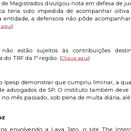
de Magistrados divulgou nota em defesa de ju
ca teria sido impedida de acompanhar oitiv
 a entidade, a defensora não pôde acompanhar 
 aqui
)
s não estão sujeitos às contribuições dest
 do TRF da 1ª região.
(
Clique aqui
)
o Ipesp demonstrar que cumpriu liminar, a qua
a de advogados de SP. O instituto também deve
 IR no mês passado, sob pena de multa diária, a
oz
os envolvendo a Lava Jato, o site The Inter