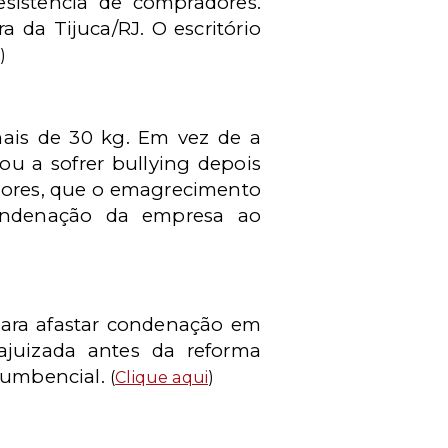
sistência de compradores.
a da Tijuca/RJ. O escritório
)
ais de 30 kg. Em vez de a
u a sofrer bullying depois
dores, que o emagrecimento
Condenação da empresa ao
para afastar condenação em
ajuizada antes da reforma
ucumbencial.
(
Clique aqui
)