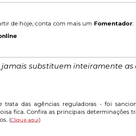
artir de hoje, conta com mais um
Fomentador
:
online
 jamais substituem inteiramente as c
e trata das agências reguladoras - foi sanci
isa fica. Confira as principais determinações tra
os.
(
Clique aqui
)