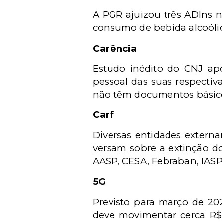
A PGR ajuizou três ADIns n
consumo de bebida alcoólic
Carência
Estudo inédito do CNJ ap
pessoal das suas respectiv
não têm documentos básicos
Carf
Diversas entidades externa
versam sobre a extinção d
AASP, CESA, Febraban, IAS
5G
Previsto para março de 202
deve movimentar cerca R$ 