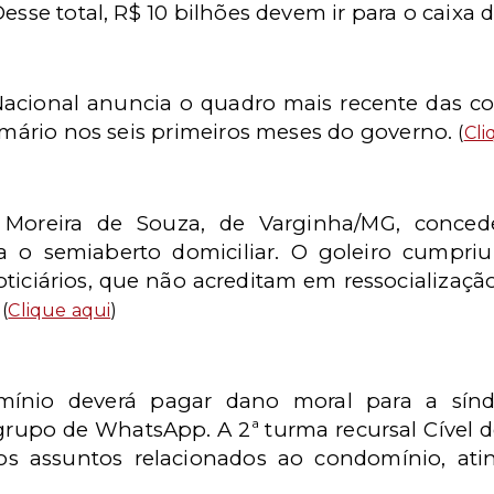
esse total, R$ 10 bilhões devem ir para o caixa 
cional anuncia o quadro mais recente das con
rimário nos seis primeiros meses do governo.
(
Cli
o Moreira de Souza, de Varginha/MG, conce
a o semiaberto domiciliar. O goleiro cumpr
ticiários, que não acreditam em ressocializaçã
.
(
Clique aqui
)
nio deverá pagar dano moral para a síndi
rupo de WhatsApp. A 2ª turma recursal Cível d
s assuntos relacionados ao condomínio, ati