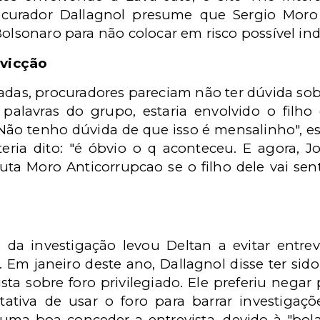
rocurador Dallagnol presume que Sergio Mor
Bolsonaro para não colocar em risco possível in
vicção
adas, procuradores pareciam não ter dúvida s
 palavras do grupo, estaria envolvido o filho
Não tenho dúvida de que isso é mensalinho", e
teria dito: "é óbvio o q aconteceu. E agora, Jo
uta Moro Anticorrupcao se o filho dele vai sent
 da investigação levou Deltan a evitar entrev
 Em janeiro deste ano, Dallagnol disse ter sido
sta sobre foro privilegiado. Ele preferiu negar
tativa de usar o foro para barrar investigaçõ
ma boa conceder a entrevista, devido à "bola 