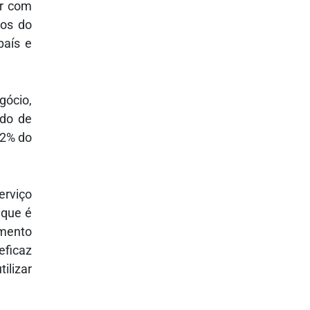
ar com
ios do
país e
gócio,
ado de
 2% do
erviço
 que é
mento
eficaz
ilizar