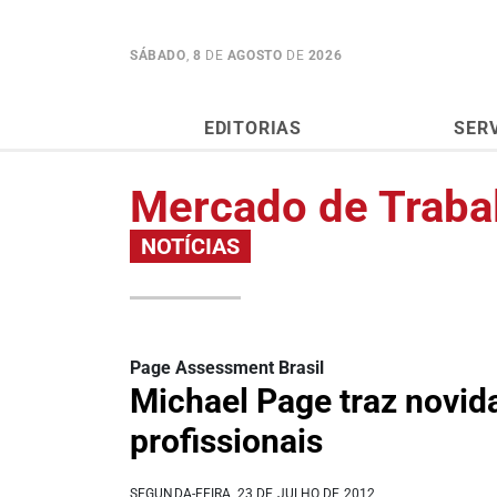
SÁBADO
,
8
DE
AGOSTO
DE
2026
EDITORIAS
SER
Mercado de Traba
NOTÍCIAS
Page Assessment Brasil
Michael Page traz novid
profissionais
SEGUNDA-FEIRA, 23 DE JULHO DE 2012