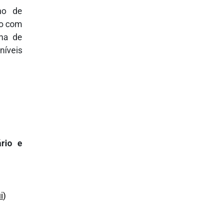
no de
do com
rna de
níveis
ário e
i
)