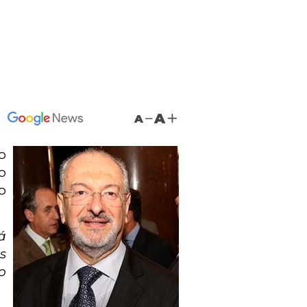
A
A
o
o
o
á
s
o