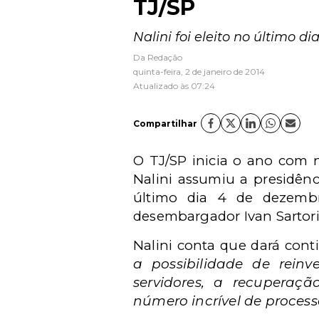
TJ/SP
Nalini foi eleito no último 
Da Redação
quinta-feira, 2 de janeiro de 2014
Atualizado às 07:24
Compartilhar
O TJ/SP inicia o ano com 
Nalini assumiu a presidênci
último dia 4 de dezemb
desembargador Ivan Sartori
Nalini conta que dará conti
a possibilidade de rein
servidores, a recuperaçã
número incrível de proces