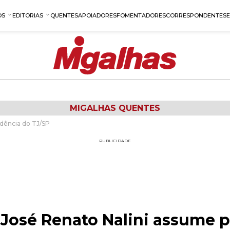
OS
EDITORIAS
QUENTES
APOIADORES
FOMENTADORES
CORRESPONDENTES
MIGALHAS QUENTES
dência do TJ/SP
PUBLICIDADE
osé Renato Nalini assume p