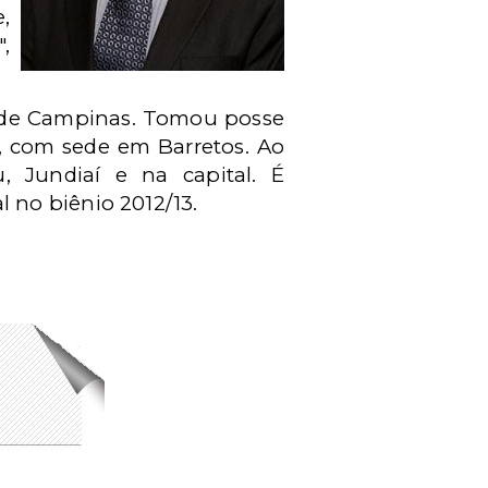
,
",
C de Campinas. Tomou posse
a, com sede em Barretos. Ao
 Jundiaí e na capital. É
 no biênio 2012/13.