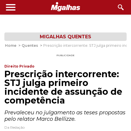
MIGALHAS QUENTES
Home
>
Quentes
>
Prescrição intercorrente: STJ julga primeiro in
PUBLICIDADE
Direito Privado
Prescrição intercorrente:
STJ julga primeiro
incidente de assunção de
competência
Prevaleceu no julgamento as teses propostas
pelo relator Marco Bellizze.
Da Redação