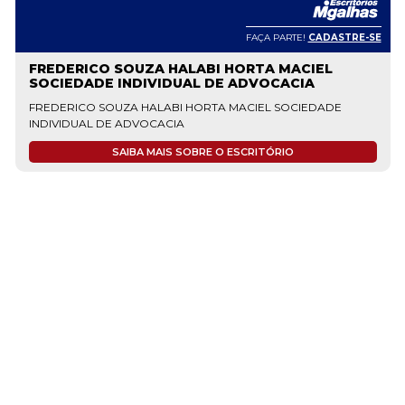
FAÇA PARTE!
CADASTRE-SE
 HALABI HORTA MACIEL
GONSALVES DE
IDUAL DE ADVOCACIA
ATENDI
ABI HORTA MACIEL SOCIEDADE
SAIBA MAIS
ACIA
IS SOBRE O ESCRITÓRIO