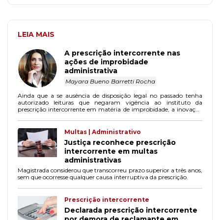
LEIA MAIS
A prescrição intercorrente nas
ações de improbidade
administrativa
Mayara Bueno Barretti Rocha
Ainda que a se ausência de disposição legal no passado tenha
autorizado leituras que negaram vigência ao instituto da
prescrição intercorrente em matéria de improbidade, a inovação
trazida pela lei 14.230/21 preenche a lacuna, privilegiando a
efetividade do princípio da razoável duração do processo.
Multas | Administrativo
Justiça reconhece prescrição
intercorrente em multas
administrativas
Magistrada considerou que transcorreu prazo superior a três anos,
sem que ocorresse qualquer causa interruptiva da prescrição.
Prescrição intercorrente
Declarada prescrição intercorrente
por demora de reclamante em