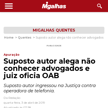
MIGALHAS QUENTES
Home
>
Quentes
>
Suposto autor alega não conhecer advogados e j
PUBLICIDADE
Apuração
Suposto autor alega não
conhecer advogados e
juiz oficia OAB
Suposto autor ingressou na Justiça contra
operadora de telefonia.
Da Redação
quarta-feira, 3 de abril de 2019
Atualizado às 07:58