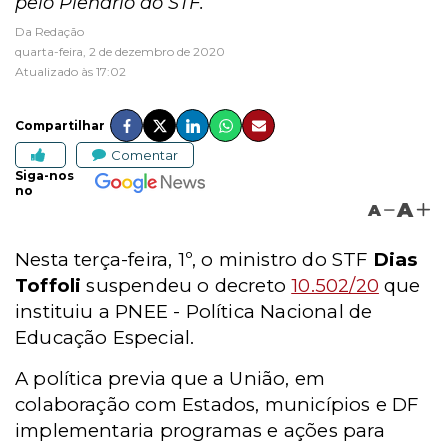
pelo Plenário do STF.
Da Redação
quarta-feira, 2 de dezembro de 2020
Atualizado às 17:02
Compartilhar
Comentar
Siga-nos
no
A
A
Nesta terça-feira, 1º, o ministro do STF
Dias
Toffoli
suspendeu o decreto
10.502/20
que
instituiu a PNEE - Política Nacional de
Educação Especial.
A política previa que a União, em
colaboração com Estados, municípios e DF
implementaria programas e ações para