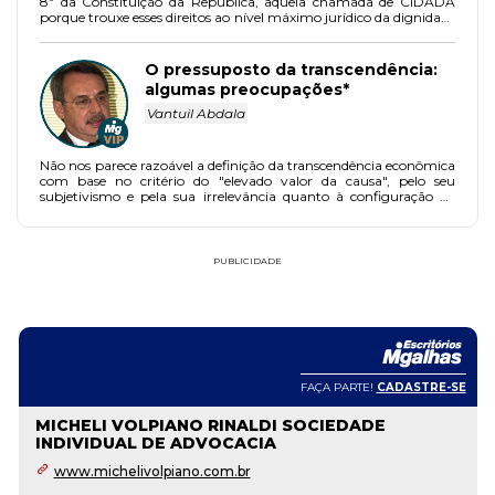
8º da Constituição da República, aquela chamada de CIDADÃ
porque trouxe esses direitos ao nível máximo jurídico da dignidade
humana, e o que é constitucional tem transcendência.
O pressuposto da transcendência:
algumas preocupações*
Vantuil Abdala
Não nos parece razoável a definição da transcendência econômica
com base no critério do "elevado valor da causa", pelo seu
subjetivismo e pela sua irrelevância quanto à configuração da
transcendência.
PUBLICIDADE
FAÇA PARTE!
CADASTRE-SE
MICHELI VOLPIANO RINALDI SOCIEDADE
INDIVIDUAL DE ADVOCACIA
www.michelivolpiano.com.br