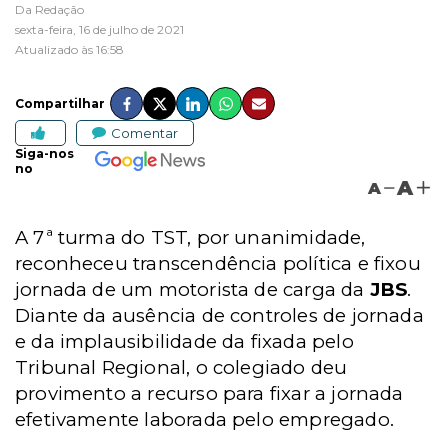
Da Redação
sexta-feira, 16 de julho de 2021
Atualizado às 16:58
Compartilhar
Comentar
Siga-nos
no
A
A
A 7ª turma do TST, por unanimidade,
reconheceu transcendência política e fixou
jornada de um motorista de carga da
JBS
.
Diante da ausência de controles de jornada
e da implausibilidade da fixada pelo
Tribunal Regional, o colegiado deu
provimento a recurso para fixar a jornada
efetivamente laborada pelo empregado.