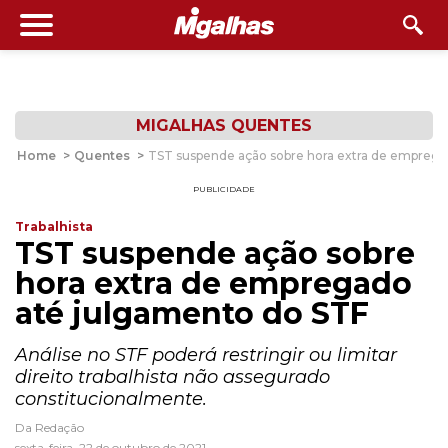
MIGALHAS QUENTES
Home
>
Quentes
>
TST suspende ação sobre hora extra de emprega
PUBLICIDADE
Trabalhista
TST suspende ação sobre
hora extra de empregado
até julgamento do STF
Análise no STF poderá restringir ou limitar
direito trabalhista não assegurado
constitucionalmente.
Da Redação
sexta-feira, 22 de outubro de 2021