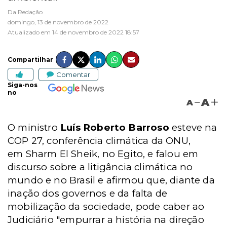
Da Redação
domingo, 13 de novembro de 2022
Atualizado em 14 de novembro de 2022 18:57
Compartilhar
Comentar
Siga-nos
no
A
A
O ministro
Luís Roberto Barroso
esteve na
COP 27, conferência climática da ONU,
em
Sharm El Sheik,
no Egito, e falou em
discurso sobre a litigância climática no
mundo e no Brasil e afirmou que,
diante da
inação dos governos e da falta de
mobilização da sociedade, pode caber ao
Judiciário "empurrar a história na direção