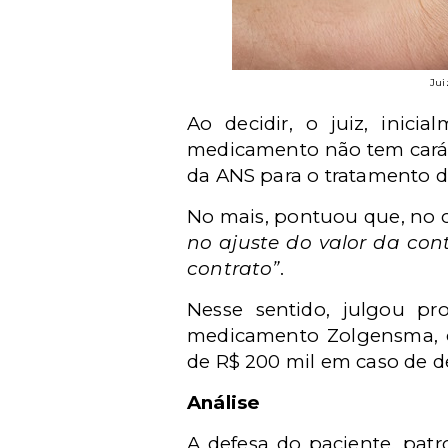
Jui
Ao decidir, o juiz, inic
medicamento não tem caráte
da ANS para o tratamento 
No mais, pontuou que, no 
no ajuste do valor da con
contrato”
.
Nesse sentido, julgou p
medicamento Zolgensma, c
de R$ 200 mil em caso de 
Análise
A defesa do paciente, pat