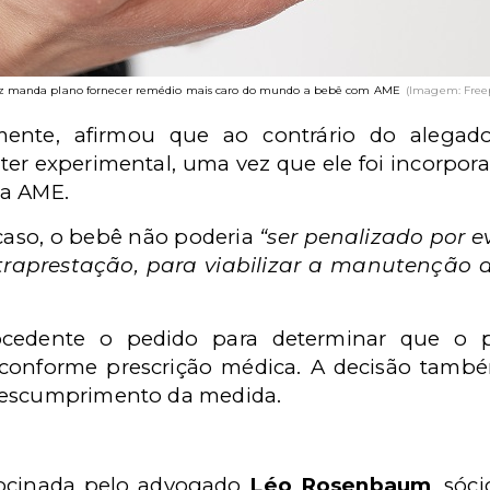
z manda plano fornecer remédio mais caro do mundo a bebê com AME
(Imagem: Free
ialmente, afirmou que ao contrário do alega
r experimental, uma vez que ele foi incorpor
da AME.
caso, o bebê não poderia
“ser penalizado por e
traprestação, para viabilizar a manutenção 
rocedente o pedido para determinar que o 
onforme prescrição médica. A decisão també
descumprimento da medida.
rocinada pelo advogado
Léo Rosenbaum
, sóc