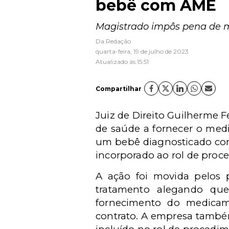
bebê com AME
Magistrado impôs pena de m
Da Redação
quarta-feira, 19 de julho de 2023
Atualizado às 15:51
Compartilhar
Juiz de Direito Guilherme 
de saúde a fornecer o med
um bebê diagnosticado com
incorporado ao rol de proc
A ação foi movida pelos 
tratamento alegando que
fornecimento do medicam
contrato. A empresa também