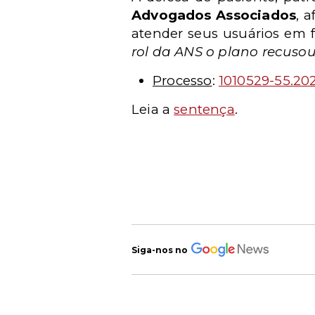
Advogados Associados
, 
atender seus usuários em
rol da ANS o plano recuso
Processo
:
1010529-55.20
Leia a
sentença
.
Siga-nos no