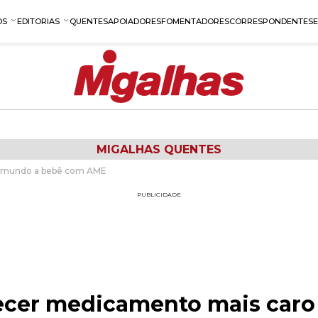
OS
EDITORIAS
QUENTES
APOIADORES
FOMENTADORES
CORRESPONDENTES
MIGALHAS QUENTES
o mundo a bebê com AME
PUBLICIDADE
ecer medicamento mais car