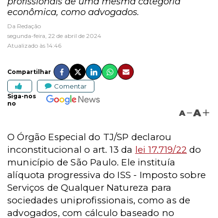
profissionais de uma mesma categoria
econômica, como advogados.
Da Redação
segunda-feira, 22 de abril de 2024
Atualizado às 14:46
Compartilhar
Comentar
Siga-nos
no
A
A
O Órgão Especial do TJ/SP declarou
inconstitucional o art. 13 da
lei 17.719/22
do
município de São Paulo. Ele instituía
alíquota progressiva do ISS - Imposto sobre
Serviços de Qualquer Natureza
para
sociedades uniprofissionais, como as de
advogados,
com cálculo baseado
no