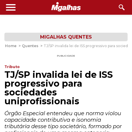
MIGALHAS QUENTES
Home
>
Quentes
>
TJ/SP invalida lei de ISS progressivo para socieda
PUBLICIDADE
Tributo
TJ/SP invalida lei de ISS
progressivo para
sociedades
uniprofissionais
Órgão Especial entendeu que norma violou
capacidade contributiva e isonomia
tributária desse tipo societário, formado por