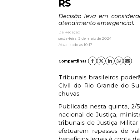
RS
Decisão leva em considera
atendimento emergencial.
Da Redação
sexta-feira, 3 de maio de 2024
Atualizado às 10:17
Compartilhar
Tribunais brasileiros poder
Civil do Rio Grande do Su
chuvas.
Publicada nesta quinta, 2/
nacional de Justiça, minis
tribunais de Justiça Milita
efetuarem repasses de va
benefícios legais à conta d