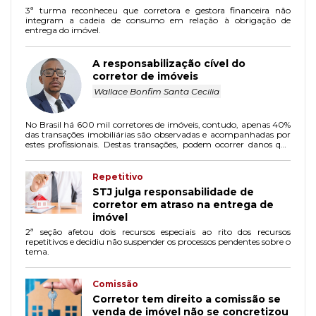
3ª turma reconheceu que corretora e gestora financeira não
integram a cadeia de consumo em relação à obrigação de
entrega do imóvel.
A responsabilização cível do
corretor de imóveis
Wallace Bonfim Santa Cecilia
No Brasil há 600 mil corretores de imóveis, contudo, apenas 40%
das transações imobiliárias são observadas e acompanhadas por
estes profissionais. Destas transações, podem ocorrer danos que
desencadearão o dever de reparação pelo corretor e a perda de sua
credibilidade.
Repetitivo
STJ julga responsabilidade de
corretor em atraso na entrega de
imóvel
2ª seção afetou dois recursos especiais ao rito dos recursos
repetitivos e decidiu não suspender os processos pendentes sobre o
tema.
Comissão
Corretor tem direito a comissão se
venda de imóvel não se concretizou