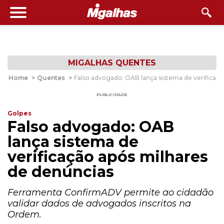
MIGALHAS QUENTES
Home
>
Quentes
>
Falso advogado: OAB lança sistema de verificaçã
PUBLICIDADE
Golpes
Falso advogado: OAB
lança sistema de
verificação após milhares
de denúncias
Ferramenta ConfirmADV permite ao cidadão
validar dados de advogados inscritos na
Ordem.