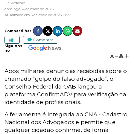
Da Redação
domingo, 4 de maio de 2025
Atualizado em 5 de maio de 2025 18:22
Compartilhar
Comentar
Siga-nos
no
A
A
Após milhares denúncias recebidas sobre o
chamado “golpe do falso advogado”, o
Conselho Federal da OAB lançou a
plataforma ConfirmADV para verificação da
identidade de profissionais.
A ferramenta é integrada ao
CNA -
Cadastro
Nacional dos Advogados e permite que
qualquer cidadão confirme, de forma