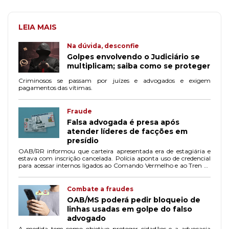
LEIA MAIS
Na dúvida, desconfie
Golpes envolvendo o Judiciário se
multiplicam; saiba como se proteger
Criminosos se passam por juízes e advogados e exigem
pagamentos das vítimas.
Fraude
Falsa advogada é presa após
atender líderes de facções em
presídio
OAB/RR informou que carteira apresentada era de estagiária e
estava com inscrição cancelada. Polícia aponta uso de credencial
para acessar internos ligados ao Comando Vermelho e ao Tren de
Aragua.
Combate a fraudes
OAB/MS poderá pedir bloqueio de
linhas usadas em golpe do falso
advogado
A medida tem como objetivo proteger cidadãos e a advocacia