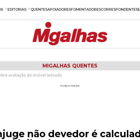
OS
EDITORIAS
QUENTES
APOIADORES
FOMENTADORES
CORRESPONDENTES
MIGALHAS QUENTES
bre avaliação do imóvel leiloado
PUBLICIDADE
njuge não devedor é calcula