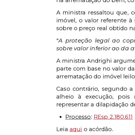
na arrematação do bem, con
A ministra ressaltou que,
imóvel, o valor referente 
sobre o preço real obtido na
"
A proteção legal ao cop
sobre valor inferior ao da 
A ministra Andrighi argume
parte com base no valor da
arrematação do imóvel leil
Caso contrário, segundo a 
alheio à execução, pois 
representar a dilapidação d
Processo
:
REsp 2.180.611
Leia
aqui
o acórdão.