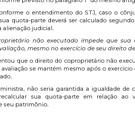
forme previsto no parágrafo 1º do mesmo artig
 conforme o entendimento do STJ, caso o cônj
à sua quota-parte deverá ser calculado segund
 alienação judicial.
roprietário não executado impede que sua 
avaliação, mesmo no exercício de seu direito d
ntou que o direito do coproprietário não exec
 avaliação se mantém mesmo após o exercício d
oado.
ministra, não seria garantida a igualdade de 
recalcular sua quota-parte em relação ao 
e seu patrimônio.