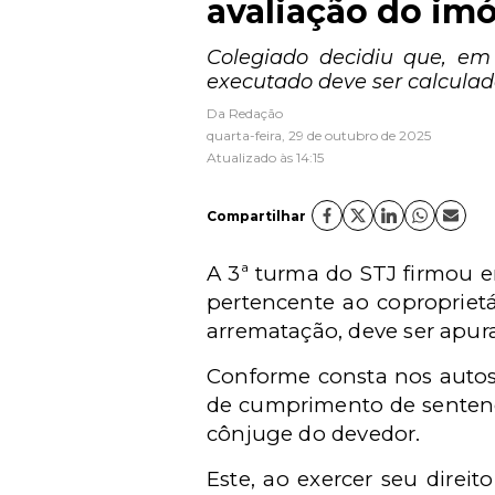
avaliação do imó
Colegiado decidiu que, em 
executado deve ser calculad
Da Redação
quarta-feira, 29 de outubro de 2025
Atualizado às 14:15
Compartilhar
A 3ª turma do STJ firmou e
pertencente ao coproprietá
arrematação, deve ser apur
Conforme consta nos autos,
de cumprimento de sentenç
cônjuge do devedor.
Este, ao exercer seu dire