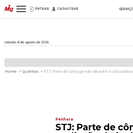
ENTRAR
CADASTRAR
SERVIÇ
sábado, 8 de agosto de 2026
Home
>
Quentes
>
STJ: Parte de cônjuge não devedor é calculada so
Penhora
STJ: Parte de cô