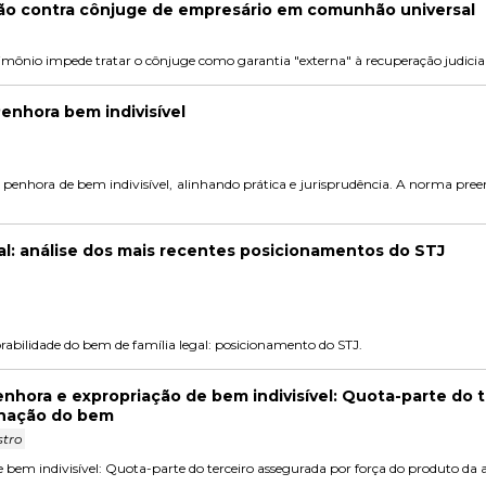
ão contra cônjuge de empresário em comunhão universal
mônio impede tratar o cônjuge como garantia "externa" à recuperação judicial
Penhora bem indivisível
penhora de bem indivisível, alinhando prática e jurisprudência. A norma preen
al: análise dos mais recentes posicionamentos do STJ
bilidade do bem de família legal: posicionamento do STJ.
enhora e expropriação de bem indivisível: Quota-parte do 
enação do bem
stro
e bem indivisível: Quota-parte do terceiro assegurada por força do produto da