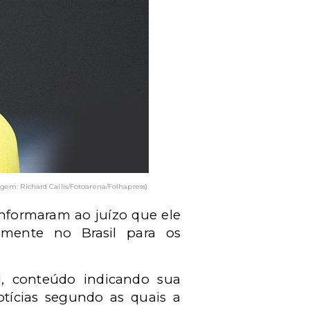
gem: Richard Callis/Fotoarena/Folhapress)
 informaram ao juízo que ele
amente no Brasil para os
l, conteúdo indicando sua
otícias segundo as quais a