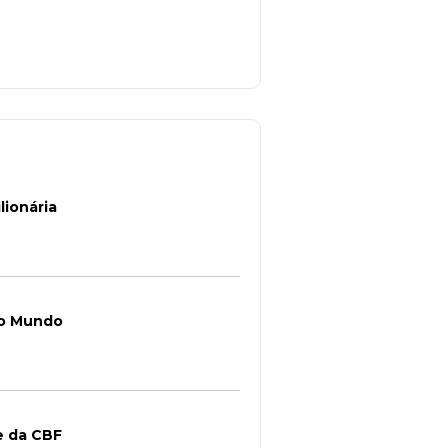
lionária
do Mundo
e da CBF