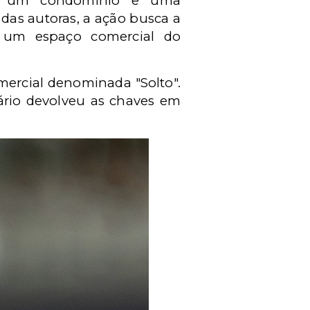
por um condomínio e uma
das autoras, a ação busca a
 a um espaço comercial do
mercial denominada "Solto".
ário devolveu as chaves em