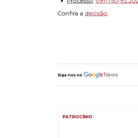
Processo
:
0911750-92.202
Confira a
decisão
.
Siga-nos no
PATROCÍNIO