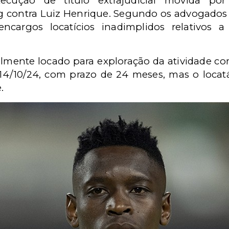
cução de título extrajudicial movida 
 contra Luiz Henrique. Segundo os advogados 
ncargos locatícios inadimplidos relativos
almente locado para exploração da atividade co
 14/10/24, com prazo de 24 meses, mas o locat
.