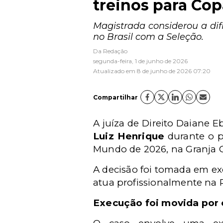
treinos para Cop
Magistrada considerou a dif
no Brasil com a Seleção.
Da Redação
segunda-feira, 1 de junho de 2026
Atualizado em 8 de junho de 2026 07:20
Compartilhar
A juíza de Direito Daiane E
Luiz Henrique
durante o p
Mundo de 2026, na Granja C
A decisão foi tomada em exec
atua profissionalmente na 
Execução foi movida por 