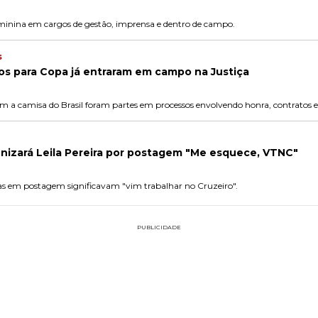
eminina em cargos de gestão, imprensa e dentro de campo.
s
s para Copa já entraram em campo na Justiça
 a camisa do Brasil foram partes em processos envolvendo honra, contratos e d
nizará Leila Pereira por postagem "Me esquece, VTNC"
glas em postagem significavam "vim trabalhar no Cruzeiro".
PUBLICIDADE