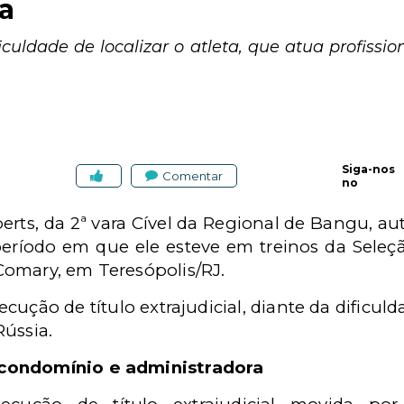
a
iculdade de localizar o atleta, que atua profissi
Siga-nos
Comentar
no
berts, da 2ª vara Cível da Regional de Bangu, au
eríodo em que ele esteve em treinos da Seleçã
omary, em Teresópolis/RJ.
ução de título extrajudicial, diante da dificulda
Rússia.
condomínio e administradora