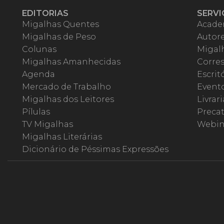
EDITORIAS
SERVI
Migalhas Quentes
Acade
Migalhas de Peso
Autor
Colunas
Migalh
Migalhas Amanhecidas
Corre
Agenda
Escrit
Mercado de Trabalho
Event
Migalhas dos Leitores
Livrari
Pílulas
Precat
TV Migalhas
Webin
Migalhas Literárias
Dicionário de Péssimas Expressões