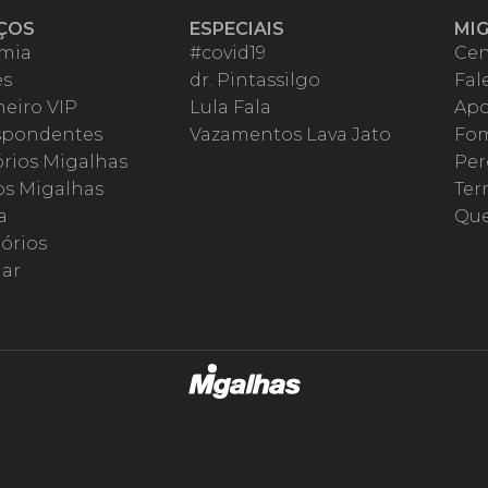
ÇOS
ESPECIAIS
MI
mia
#covid19
Cen
es
dr. Pintassilgo
Fal
eiro VIP
Lula Fala
Apo
spondentes
Vazamentos Lava Jato
Fom
órios Migalhas
Per
os Migalhas
Ter
a
Qu
órios
ar