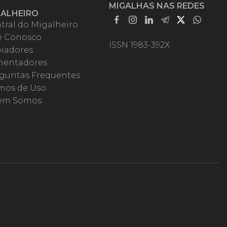
MIGALHAS NAS REDES
GALHEIRO
tral do Migalheiro
e Conosco
ISSN 1983-392X
iadores
entadores
guntas Frequentes
mos de Uso
em Somos