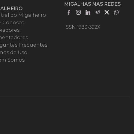
MIGALHAS NAS REDES
GALHEIRO
tral do Migalheiro
e Conosco
ISSN 1983-392X
iadores
entadores
guntas Frequentes
mos de Uso
em Somos