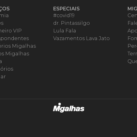
ÇOS
ESPECIAIS
MI
mia
#covid19
Cen
es
dr. Pintassilgo
Fal
eiro VIP
Lula Fala
Apo
spondentes
Vazamentos Lava Jato
Fom
órios Migalhas
Per
os Migalhas
Ter
a
Qu
órios
ar