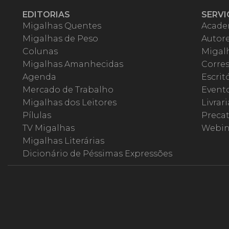
EDITORIAS
SERVI
Migalhas Quentes
Acade
Migalhas de Peso
Autor
Colunas
Migalh
Migalhas Amanhecidas
Corre
Agenda
Escrit
Mercado de Trabalho
Event
Migalhas dos Leitores
Livrari
Pílulas
Precat
TV Migalhas
Webin
Migalhas Literárias
Dicionário de Péssimas Expressões