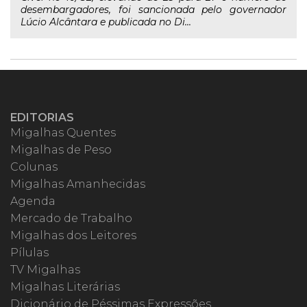
desembargadores, foi sancionada pelo governador
Lúcio Alcântara e publicada no Di...
EDITORIAS
Migalhas Quentes
Migalhas de Peso
Colunas
Migalhas Amanhecidas
Agenda
Mercado de Trabalho
Migalhas dos Leitores
Pílulas
TV Migalhas
Migalhas Literárias
Dicionário de Péssimas Expressões