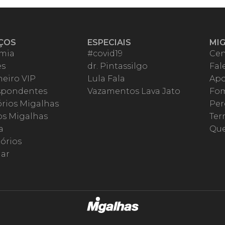
ÇOS
ESPECIAIS
MI
mia
#covid19
Cen
es
dr. Pintassilgo
Fal
eiro VIP
Lula Fala
Apo
spondentes
Vazamentos Lava Jato
Fom
órios Migalhas
Per
os Migalhas
Ter
a
Qu
órios
ar