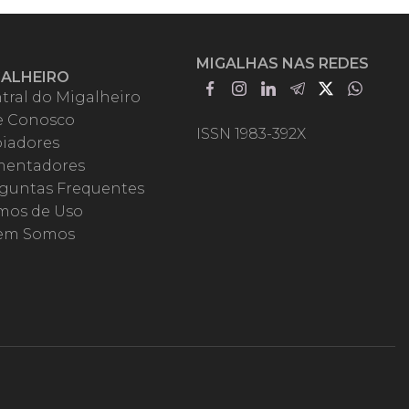
MIGALHAS NAS REDES
GALHEIRO
tral do Migalheiro
e Conosco
ISSN 1983-392X
iadores
entadores
guntas Frequentes
mos de Uso
em Somos