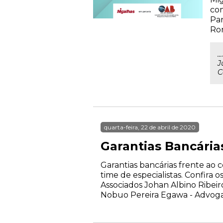
com
Par
Rom
.
J
C
quarta-feira, 22 de abril de 2020
Garantias Bancária
Garantias bancárias frente ao
time de especialistas. Confira
Associados Johan Albino Ribei
Nobuo Pereira Egawa - Advogad