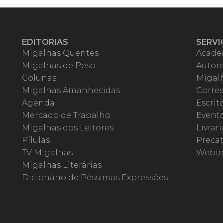
EDITORIAS
SERVI
Migalhas Quentes
Acade
Migalhas de Peso
Autor
Colunas
Migalh
Migalhas Amanhecidas
Corre
Agenda
Escrit
Mercado de Trabalho
Event
Migalhas dos Leitores
Livrari
Pílulas
Precat
TV Migalhas
Webin
Migalhas Literárias
Dicionário de Péssimas Expressões