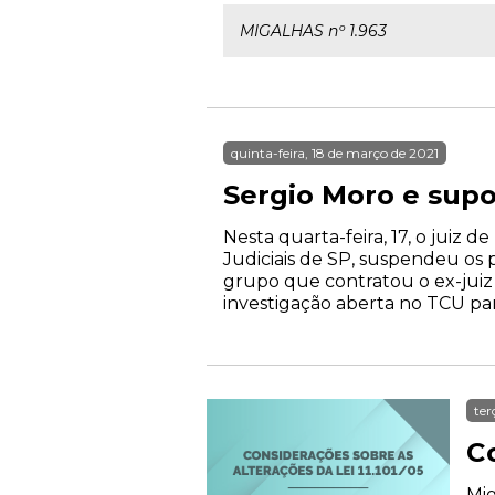
MIGALHAS nº 1.963
quinta-feira, 18 de março de 2021
Sergio Moro e supo
Nesta quarta-feira, 17, o juiz d
Judiciais de SP, suspendeu os
grupo que contratou o ex-juiz
investigação aberta no TCU par
ter
Co
Mig