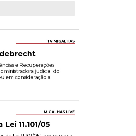
TV MIGALHAS
Odebrecht
Falências e Recuperações
ministradora judicial do
ou em consideração a
MIGALHAS LIVE
Lei 11.101/05
 da Lei 11.101/05", em parceria