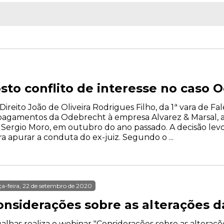
sto conflito de interesse no caso 
e Direito João de Oliveira Rodrigues Filho, da 1ª vara de 
 pagamentos da Odebrecht à empresa Alvarez & Marsal, ad
 Sergio Moro, em outubro do ano passado. A decisão lev
a apurar a conduta do ex-juiz. Segundo o ...
ça-feira, 22 de setembro de 2020
nsiderações sobre as alterações da 
alhas realiza o webinar "Considerações sobre as alterações