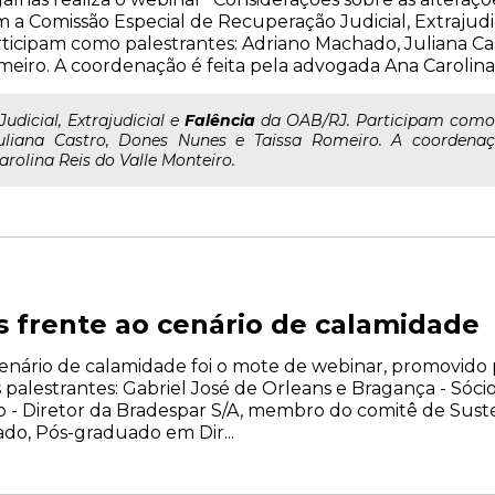
 a Comissão Especial de Recuperação Judicial, Extrajudi
ticipam como palestrantes: Adriano Machado, Juliana Ca
eiro. A coordenação é feita pela advogada Ana Carolina 
..Judicial, Extrajudicial e
Falência
da OAB/RJ. Participam como 
uliana Castro, Dones Nunes e Taissa Romeiro. A coordena
arolina Reis do Valle Monteiro.
s frente ao cenário de calamidade
 cenário de calamidade foi o mote de webinar, promovid
 os palestrantes: Gabriel José de Orleans e Bragança - Só
ro - Diretor da Bradespar S/A, membro do comitê de Sust
o, Pós-graduado em Dir...