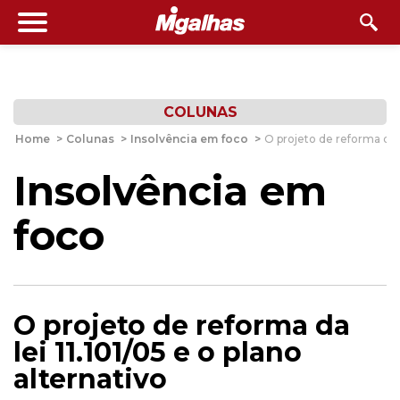
COLUNAS
Home
>
Colunas
>
Insolvência em foco
>
O projeto de reforma da le
Insolvência em
foco
O projeto de reforma da
lei 11.101/05 e o plano
alternativo