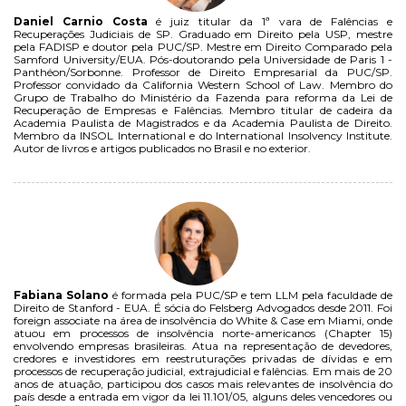
Daniel Carnio Costa
é juiz titular da 1ª vara de Falências e
Recuperações Judiciais de SP. Graduado em Direito pela USP, mestre
pela FADISP e doutor pela PUC/SP. Mestre em Direito Comparado pela
Samford University/EUA. Pós-doutorando pela Universidade de Paris 1 -
Panthéon/Sorbonne. Professor de Direito Empresarial da PUC/SP.
Professor convidado da California Western School of Law. Membro do
Grupo de Trabalho do Ministério da Fazenda para reforma da Lei de
Recuperação de Empresas e Falências. Membro titular de cadeira da
Academia Paulista de Magistrados e da Academia Paulista de Direito.
Membro da INSOL International e do International Insolvency Institute.
Autor de livros e artigos publicados no Brasil e no exterior.
Fabiana Solano
é formada pela PUC/SP e tem LLM pela faculdade de
Direito de Stanford - EUA. É sócia do Felsberg Advogados desde 2011. Foi
foreign associate na área de insolvência do White & Case em Miami, onde
atuou em processos de insolvência norte-americanos (Chapter 15)
envolvendo empresas brasileiras. Atua na representação de devedores,
credores e investidores em reestruturações privadas de dívidas e em
processos de recuperação judicial, extrajudicial e falências. Em mais de 20
anos de atuação, participou dos casos mais relevantes de insolvência do
país desde a entrada em vigor da lei 11.101/05, alguns deles vencedores ou