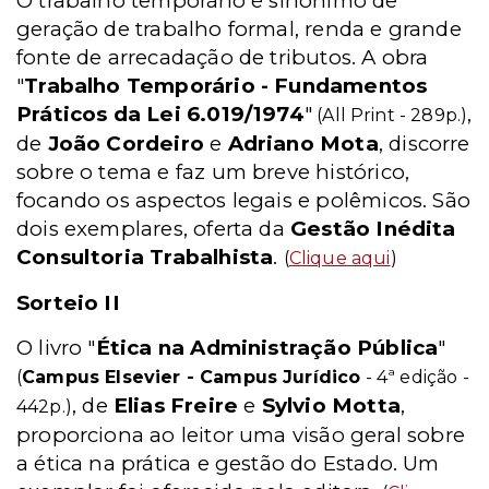
O trabalho temporário é sinônimo de
geração de trabalho formal, renda e grande
fonte de arrecadação de tributos. A obra
"
Trabalho Temporário - Fundamentos
Práticos da Lei 6.019/1974
"
,
(All Print - 289p.)
de
João Cordeiro
e
Adriano Mota
, discorre
sobre o tema e faz um breve histórico,
focando os aspectos legais e polêmicos. São
dois exemplares, oferta da
Gestão Inédita
Consultoria Trabalhista
.
(
Clique aqui
)
Sorteio II
O livro "
Ética na Administração Pública
"
(
Campus Elsevier - Campus Jurídico
- 4ª edição -
, de
Elias Freire
e
Sylvio Motta
,
442p.)
proporciona ao leitor uma visão geral sobre
a ética na prática e gestão do Estado. Um