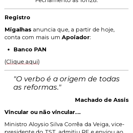
Fechamento às 10h28.
Registro
Migalhas
anuncia que, a partir de hoje,
conta com mais um
Apoiador
:
Banco PAN
(
Clique aqui
)
"O verbo é a origem de todas
as reformas."
Machado de Assis
Vincular ou não vincular...
Ministro Aloysio Silva Corrêa da Veiga, vice-
presidente do TST, admitiu RE e enviou ao