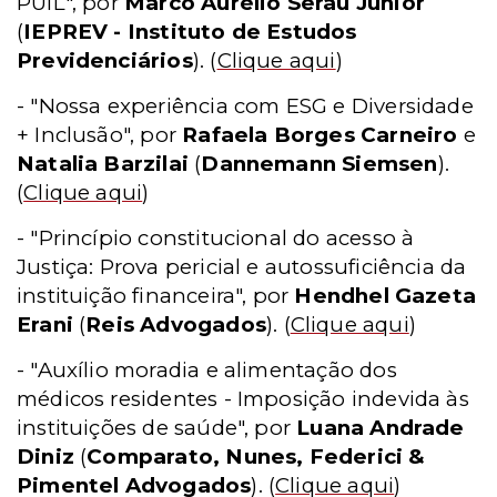
PUIL", por
Marco Aurélio Serau Junior
(
IEPREV - Instituto de Estudos
Previdenciários
).
(
Clique aqui
)
- "Nossa experiência com ESG e Diversidade
+ Inclusão", por
Rafaela Borges Carneiro
e
Natalia Barzilai
(
Dannemann Siemsen
).
(
Clique aqui
)
- "Princípio constitucional do acesso à
Justiça: Prova pericial e autossuficiência da
instituição financeira", por
Hendhel Gazeta
Erani
(
Reis Advogados
).
(
Clique aqui
)
- "Auxílio moradia e alimentação dos
médicos residentes - Imposição indevida às
instituições de saúde", por
Luana Andrade
Diniz
(
Comparato, Nunes, Federici &
Pimentel Advogados
).
(
Clique aqui
)