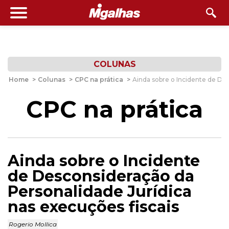
COLUNAS
Home
>
Colunas
>
CPC na prática
>
Ainda sobre o Incidente de Des
CPC na prática
Ainda sobre o Incidente
de Desconsideração da
Personalidade Jurídica
nas execuções fiscais
Rogerio Mollica