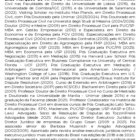
Civil nas Faculdades de Direito da Universidade de Lisboa (2015), da
Universidade de Coimbra/IGC (2019) e da Universidade de Salamanca
(2022). Visiting Scholar no Instituto Max Planck, em Direito Processual
Civil, com Pós Doutorado pela Unimar (2023/2024). Pós Doutorado em
Direito Processual Civil na Universitá degli Studi di Messina (2024/2026).
Doutor (2014) e Mestre (2009) em Direito Processual Civil pela PUC/SP.
MBA em Gestão Empresarial (2012) e Especialista em Direito da
Economia e da Empresa pela FGV (2006). Especializações em Direito
Processual Civil (2004) e em Direito dos Contratos (2005) pelo IICS/CEU.
Especialização em Direito do Agronegócio pela FMP (2024). MBA em
Agronegócio pela USP (2025). MBA em Energia pela PUC/PR (2025).
MBA em Economia pela USP (2026). Pós Graduação Executiva em
Negociação (2013) e em Mediação (2015) na Harvard Law School. Pós
Graduação Executiva em Business Compliance na University of Central
Florida - UCF (2017). Pós Graduação Executiva em Mediação e
Arbitragem Comercial Internacional pela American University /
Washington College of Law (2018). Pós Graduação Executiva em U.S.
Legal Practice and ADR pela Pepperdine University/Straus Institute for
Dispute Resolution (2020). Curso de Extensão em Arbitragem (2016) e
em Direito Societário (2017) pelo IICS/CEU. Bacharel em Direito pela USP
(2001). Professor Doutor de Direito Processual Civil no Curso de Mestrado
e Doutorado na Universidade de Marilia - Unimar (desde 2014) e na
graduação da Facamp (desde 2021). Professor Colaborador na matéria de
Direito Processual Civil em diversos cursos de Pós Graduação Lato Sensu
e Atualização (ex.: EPD, Mackenzie, PUC/SP-Cogeae, USP-AASP e CEU-
Law). Advogado. Sócio de Resolução de Disputas do TozziniFreire
Advogados (desde 2021). Atuou como Diretor Executivo Jurídico e
Diretor Jurídico de empresas do Grupo Cosan (2009 a 2021). Foi
associado sênior do Barbosa Mussnich e Aragão Advogados
(2002/2009). Apontado pela revista análise executivos jurídicos como o
executivo jurídico mais admirado do Brasil nas edições de 2018 e de 2020.
Na mesma revista, apontado como um dos dez executivos jurídicos mais