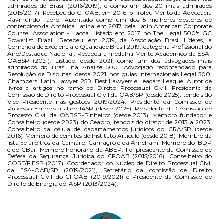
admirados do Brasil (2016/2019), e como um dos 20 mais admirados
(2015/2017). Recebeu do CFOAB, em 2016, o Troféu Mérito da Advocacia
Raymundo Faoro. Apontado como um dos 5 melhores gestores de
contencioso da América Latina, em 2017, pela Latin American Corporate
Counsel Association - Lacca. Listado em 2017 no The Legal 500's GC
Powerlist Brazil. Recebeu, em 2019, da Associação Brasil Líderes, a
Comenda de Excelência e Qualidade Brasil 2019, categoria Profissional do
Ano/Destaque Nacional. Recebeu a medalha Mérito Acadêmico da ESA-
OABSP (2021). Listado, desde 2021, como um dos advogados mais
admirados do Brasil na Análise 500. Advogado recomendado para
Resolução de Disputas, desde 2021, nos guias internacionais Legal 500,
Chambers, Latin Lawyer 250, Best Lawyers e Leaders League. Autor de
livros e artigos no ramo do Direito Processual Civil. Presidente da
Comissão de Direito Processual Civil da OAB/SP (desde 2025), tendo sido
Vice Presidente nas gestões 2019/2024. Presidente da Comissão de
Processo Empresarial do IASP (desde 2025). Presidente da Comissão de
Processo Civil da OABSP-Pinheiros (desde 2013). Membro fundador e
Conselheiro (desde 2023) do Ceapro, tendo sido diretor de 2013 a 2023.
Conselheiro da célula de departamentos jurídicos do CRA/SP (desde
2016). Membro de comitês do Instituto Articule (desde 2018). Membro da
lista de árbitros da Camarb, Camagro e da Amcham. Membro do IBDP
e do CBar. Membro honorário da ABEP. Foi presidente da Comissão de
Defesa da Segurança Jurídica do CFOAB (2015/2016), Conselheiro do
CORT/FIESP (2017), Coordenador do Núcleo de Direito Processual Civil
da ESA-OAB/SP (2019/2021), Secretário da comissão de Direito
Processual Civil do CFOAB (2019/2021) e Presidente da Comissão de
Direito de Energia do IASP (2013/2024).