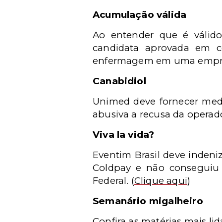
Acumulação válida
Ao entender que é válid
candidata aprovada em c
enfermagem em uma empre
Canabidiol
Unimed deve fornecer medi
abusiva a recusa da operad
Viva la vida?
Eventim Brasil deve indeni
Coldpay e não conseguiu a
Federal.
(
Clique aqui
)
Semanário migalheiro
Confira as matérias mais l