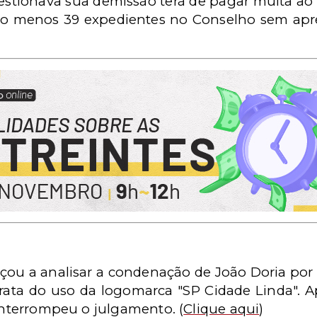
uestionava sua demissão terá de pagar multa ao 
o menos 39 expedientes no Conselho sem apre
çou a analisar a condenação de João Doria por
trata do uso da logomarca "SP Cidade Linda". A
 interrompeu o julgamento.
(
Clique aqui
)