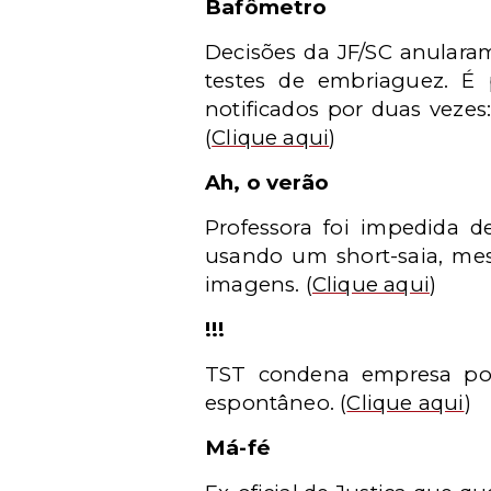
Bafômetro
Decisões da JF/SC anularam
testes de embriaguez. É 
notificados por duas veze
(
Clique aqui
)
Ah, o verão
Professora foi impedida 
usando um short-saia, mes
imagens.
(
Clique aqui
)
!!!
TST condena empresa por
espontâneo.
(
Clique aqui
)
Má-fé