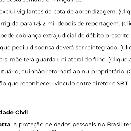
 exclui vigilantes da cota de aprendizagem.
(
Cli
orrigida para R$ 2 mil depois de reportagem.
(
Cl
pede cobrança extrajudicial de débito prescrito
e pediu dispensa deverá ser reintegrado.
(
Cli
ais, mãe terá guarda unilateral do filho.
(
Clique 
utuário, quinhão retornará ao nu-proprietário.
(
ão que reconheceu vínculo entre diretor e SBT.
dade Civil
atta
, a proteção de dados pessoais no Brasil t