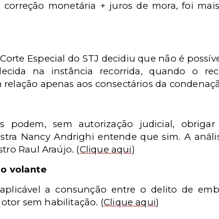
correção monetária + juros de mora, foi mai
a Corte Especial do STJ decidiu que não é possív
lecida na instância recorrida, quando o rec
 relação apenas aos consectários da condenaçã
l
is podem, sem autorização judicial, obriga
nistra Nancy Andrighi entende que sim. A anális
stro Raul Araújo.
(
Clique aqui
)
o volante
aplicável a consunção entre o delito de emb
otor sem habilitação.
(
Clique aqui
)