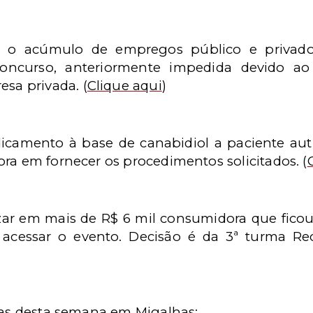
o o acúmulo de empregos público e privado,
oncurso, anteriormente impedida devido ao
sa privada.
(
Clique aqui
)
camento à base de canabidiol a paciente auti
ora em fornecer os procedimentos solicitados.
(
zar em mais de R$ 6 mil consumidora que ficou
cessar o evento. Decisão é da 3ª turma Rec
idas desta semana em Migalhas: