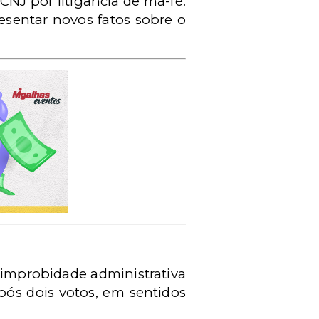
CNJ por litigância de má-fé.
sentar novos fatos sobre o
 improbidade administrativa
pós dois votos, em sentidos