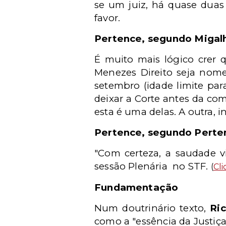
se um juiz, há quase duas
favor.
Pertence, segundo Migal
É muito mais lógico crer 
Menezes Direito seja nome
setembro (idade limite para
deixar a Corte antes da co
esta é uma delas. A outra, i
Pertence, segundo Perte
"Com certeza, a saudade vi
sessão Plenária no STF.
(
Cl
Fundamentação
Num doutrinário texto,
Ric
como a "essência da Justiça