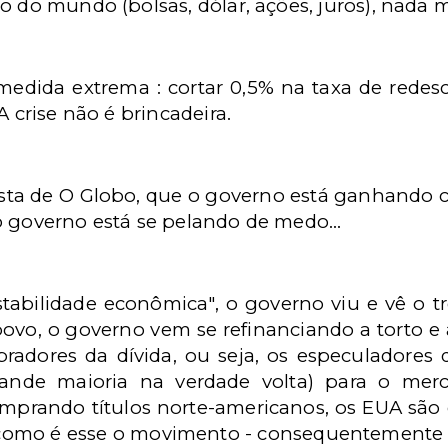
o do mundo (bolsas, dólar, ações, juros), nada 
ida extrema : cortar 0,5% na taxa de redesco
A crise não é brincadeira.
sta de O Globo, que o governo está ganhando c
o governo está se pelando de medo...
tabilidade econômica", o governo viu e vê o t
povo, o governo vem se refinanciando a torto e a 
radores da dívida, ou seja, os especuladores
 grande maioria na verdade volta) para o mer
mprando títulos norte-americanos, os EUA são o
e como é esse o movimento - consequentemente a