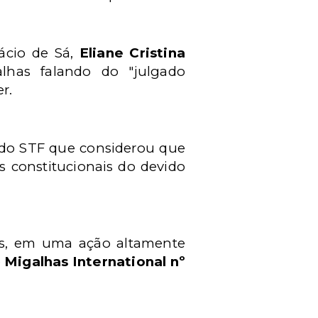
tácio de Sá,
Eliane Cristina
lhas falando do "julgado
r.
do STF que considerou que
os constitucionais do devido
es, em uma ação altamente
o
Migalhas International nº