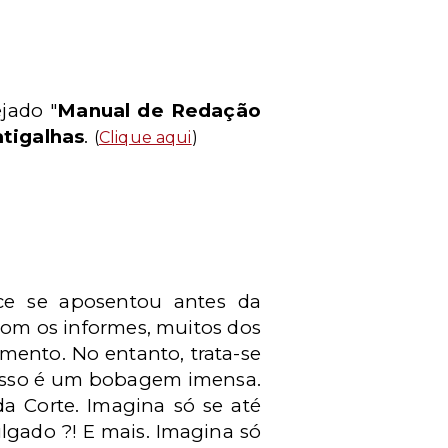
jado "
Manual de Redação
tigalhas
.
(
Clique aqui
)
ce se aposentou antes da
com os informes, muitos dos
mento. No entanto, trata-se
 a isso é um bobagem imensa.
a Corte. Imagina só se até
lgado ?! E mais. Imagina só