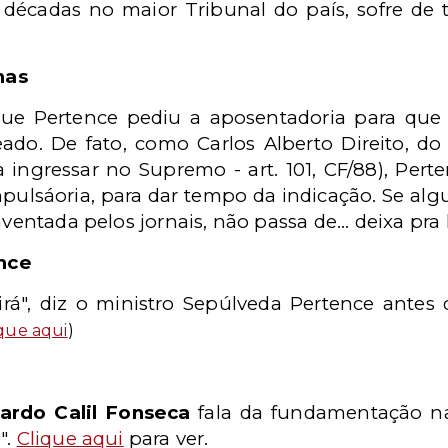
 décadas no maior Tribunal do país, sofre de 
has
que Pertence pediu a aposentadoria para que 
ado. De fato, como Carlos Alberto Direito, d
 ingressar no Supremo - art. 101, CF/88), Perten
mpulsáoria, para dar tempo da indicação. Se alg
nventada pelos jornais, não passa de... deixa pra 
nce
rá", diz o ministro Sepúlveda Pertence antes 
ique aqui
)
ardo Calil Fonseca
fala da fundamentação nas
".
Clique aqui
para ver.