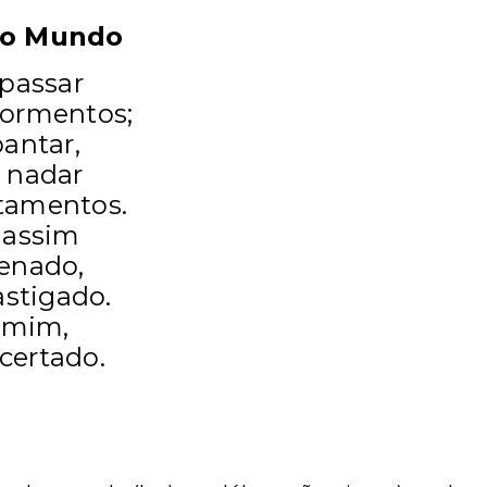
do Mundo
passar
ormentos;
antar,
 nadar
tamentos.
 assim
enado,
astigado.
 mim,
certado.