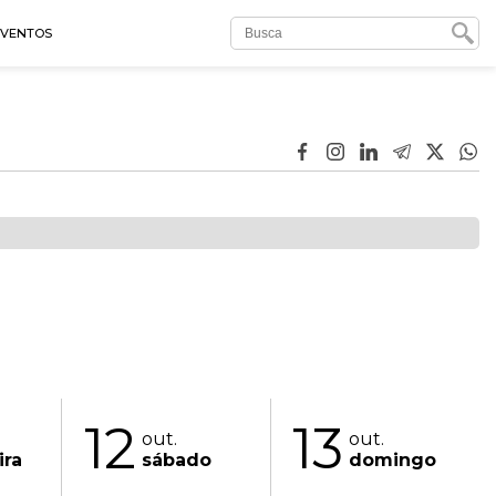
EVENTOS
12
13
out.
out.
ira
sábado
domingo