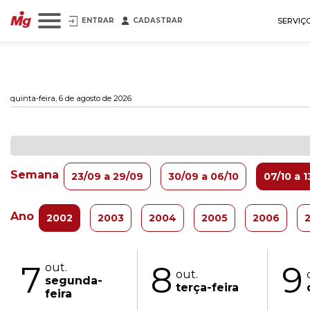
ENTRAR
CADASTRAR
SERVIÇ
quinta-feira, 6 de agosto de 2026
Semana
23/09 a 29/09
30/09 a 06/10
07/10 a 1
Ano
2002
2003
2004
2005
2006
7
8
9
out.
out.
segunda-
terça-feira
feira