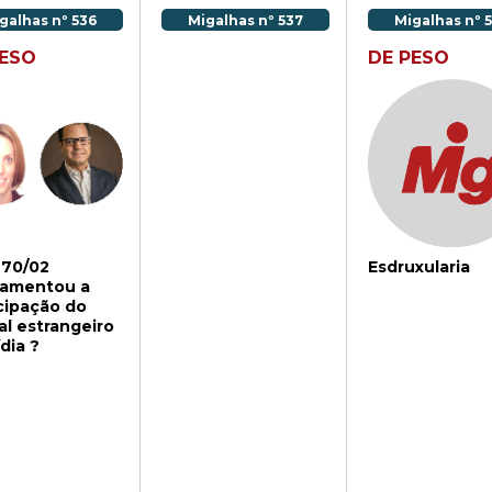
galhas nº 536
Migalhas nº 537
Migalhas nº 
PESO
DE PESO
 70/02
Esdruxularia
lamentou a
cipação do
al estrangeiro
dia ?