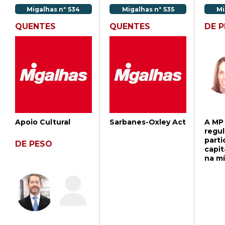
Migalhas nº 534
Migalhas nº 535
Mi
QUENTES
QUENTES
DE 
Apoio Cultural
Sarbanes-Oxley Act
A MP
regu
parti
DE PESO
capit
na mí