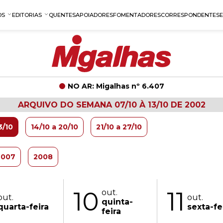
OS
EDITORIAS
QUENTES
APOIADORES
FOMENTADORES
CORRESPONDENTES
NO AR: Migalhas nº 6.407
ARQUIVO DO SEMANA 07/10 À 13/10 DE 2002
3/10
14/10 a 20/10
21/10 a 27/10
2007
2008
10
11
out.
out.
out.
quinta-
quarta-feira
sexta-fe
feira