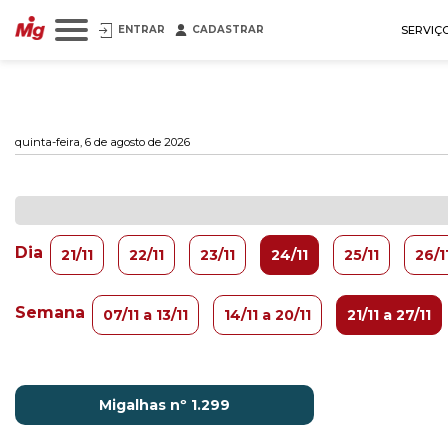
ENTRAR
CADASTRAR
SERVIÇ
quinta-feira, 6 de agosto de 2026
Dia
21/11
22/11
23/11
24/11
25/11
26/1
Semana
07/11 a 13/11
14/11 a 20/11
21/11 a 27/11
Migalhas nº 1.299